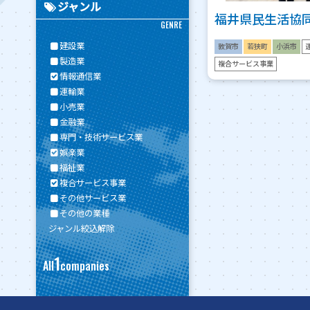
ジャンル
福井県民生活協
GENRE
建設業
敦賀市
若狭町
小浜市
製造業
複合サービス事業
情報通信業
運輸業
小売業
金融業
専門・技術サービス業
娯楽業
福祉業
複合サービス事業
その他サービス業
その他の業種
ジャンル絞込解除
1
All
companies