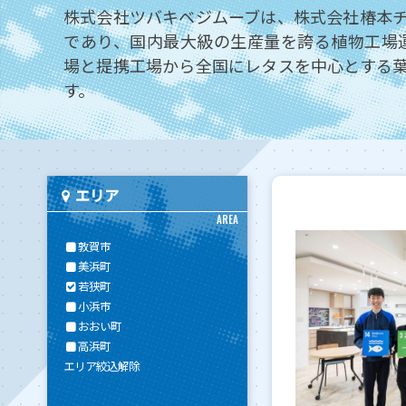
株式会社ツバキベジムーブは、株式会社椿本
であり、国内最大級の生産量を誇る植物工場
場と提携工場から全国にレタスを中心とする
す。
エリア
AREA
敦賀市
美浜町
若狭町
小浜市
おおい町
高浜町
エリア絞込解除