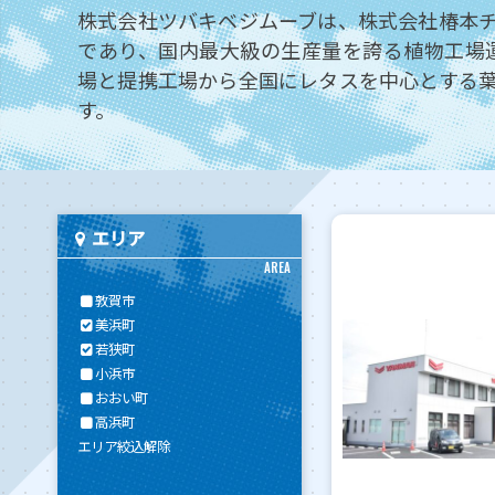
株式会社ツバキベジムーブは、株式会社椿本
であり、国内最大級の生産量を誇る植物工場
場と提携工場から全国にレタスを中心とする
す。
エリア
AREA
敦賀市
美浜町
若狭町
小浜市
おおい町
高浜町
エリア絞込解除