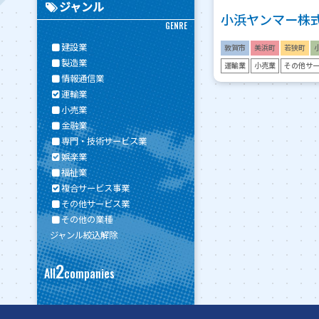
ジャンル
小浜ヤンマー株
GENRE
建設業
敦賀市
美浜町
若狭町
製造業
運輸業
小売業
その他サ
情報通信業
運輸業
小売業
金融業
専門・技術サービス業
娯楽業
福祉業
複合サービス事業
その他サービス業
その他の業種
ジャンル絞込解除
2
All
companies