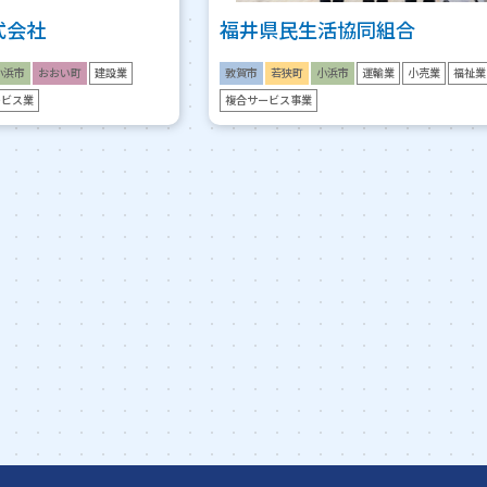
式会社
福井県民生活協同組合
小浜市
おおい町
建設業
敦賀市
若狭町
小浜市
運輸業
小売業
福祉業
ービス業
複合サービス事業