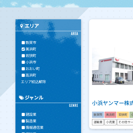
エリア
AREA
敦賀市
美浜町
若狭町
小浜市
おおい町
高浜町
エリア絞込解除
ジャンル
小浜ヤンマー株
GENRE
建設業
敦賀市
美浜町
若狭町
製造業
運輸業
小売業
その他サ
情報通信業