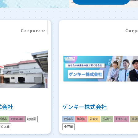
式会社
ゲンキー株式会社
小浜市
おおい町
建設業
敦賀市
美浜町
若狭町
小浜市
おおい町
高浜
ービス業
小売業