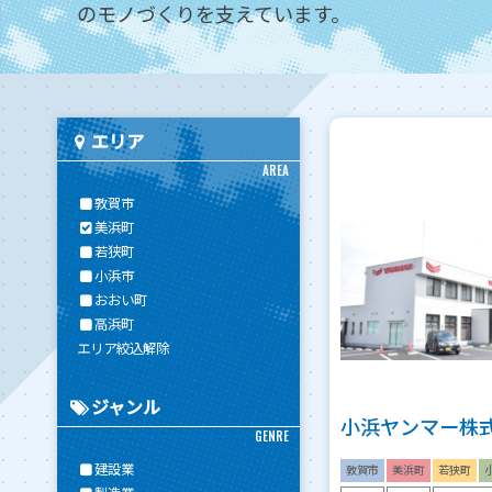
のモノづくりを支えています。
エリア
AREA
敦賀市
美浜町
若狭町
小浜市
おおい町
高浜町
エリア絞込解除
ジャンル
小浜ヤンマー株
GENRE
建設業
敦賀市
美浜町
若狭町