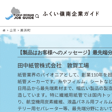
>
企業
>
美浜町
【製品はお客様へのメッセージ】最先端
田中紙管株式会社 敦賀工場
紙管業界のパイオニアとして、創業110年を
紙管メーカーです。糸やフィルム、シートな
日用品から最先端素材まで、幅広い製品の製
造しています。特に繊維用紙管では国内トッ
り、航空機用炭素繊維、液晶パネル用フィル
テリー用セパレーター等、最先端分野におい