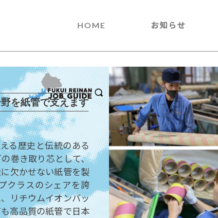
HOME
お知らせ
分野を紙管で支えます
超える歴史と伝統のある
どの巻き取り芯として、
造に欠かせない紙管を製
プクラスのシェアを誇
ム、リチウムイオンバッ
ても高品質の紙管で日本