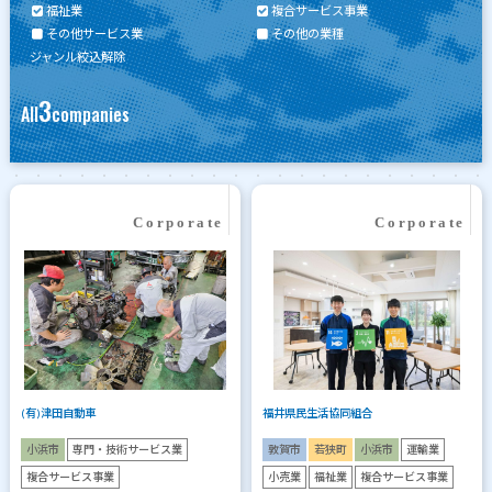
福祉業
複合サービス事業
その他サービス業
その他の業種
ジャンル絞込解除
3
All
companies
(有)津田自動車
福井県民生活協同組合
小浜市
専門・技術サービス業
敦賀市
若狭町
小浜市
運輸業
複合サービス事業
小売業
福祉業
複合サービス事業