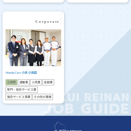
Honda Cars 小浜 小浜店
小浜市
運輸業
小売業
金融業
専門・技術サービス業
複合サービス事業
その他の業種