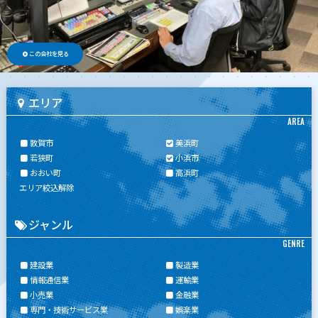
この会社を見る
エリア
AREA
敦賀市
美浜町
若狭町
小浜市
おおい町
高浜町
エリア絞込解除
ジャンル
GENRE
建設業
製造業
情報通信業
運輸業
小売業
金融業
専門・技術サービス業
娯楽業