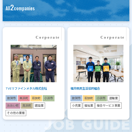
2
All
companies
TVEリファインメタル株式会社
福井県民生活協同組合
敦賀市
美浜町
若狭町
小浜市
敦賀市
若狭町
小浜市
運輸業
おおい町
高浜町
建設業
小売業
福祉業
複合サービス事業
その他の業種