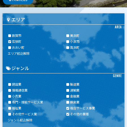
エリア
AREA
敦賀市
美浜町
若狭町
小浜市
おおい町
高浜町
エリア絞込解除
ジャンル
GENRE
建設業
製造業
情報通信業
運輸業
小売業
金融業
専門・技術サービス業
娯楽業
福祉業
複合サービス事業
その他サービス業
その他の業種
ジャンル絞込解除