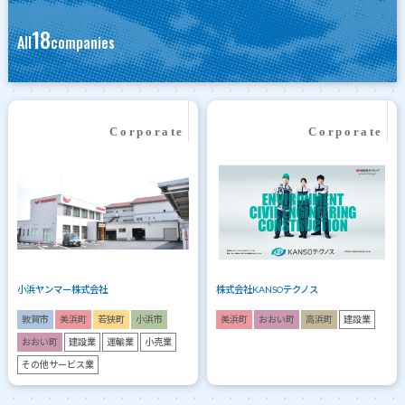
18
All
companies
小浜ヤンマー株式会社
株式会社KANSOテクノス
敦賀市
美浜町
若狭町
小浜市
美浜町
おおい町
高浜町
建設業
おおい町
建設業
運輸業
小売業
その他サービス業