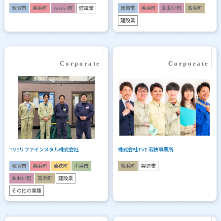
敦賀市
美浜町
おおい町
建設業
敦賀市
美浜町
おおい町
高浜町
建設業
TVEリファインメタル株式会社
株式会社TVE 若狭事業所
敦賀市
美浜町
若狭町
小浜市
高浜町
製造業
おおい町
高浜町
建設業
その他の業種