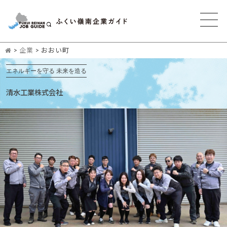
>
企業
>
おおい町
エネルギーを守る 未来を造る
清水工業株式会社