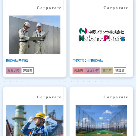
株式会社 時岡組
中野プランツ株式会社
おおい町
建設業
美浜町
おおい町
高浜町
建設業