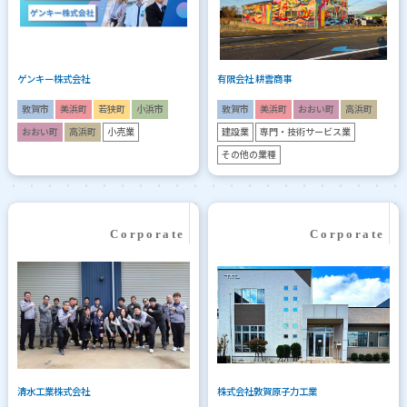
ゲンキー株式会社
有限会社 耕雲商事
敦賀市
美浜町
若狭町
小浜市
敦賀市
美浜町
おおい町
高浜町
おおい町
高浜町
小売業
建設業
専門・技術サービス業
その他の業種
清水工業株式会社
株式会社敦賀原子力工業