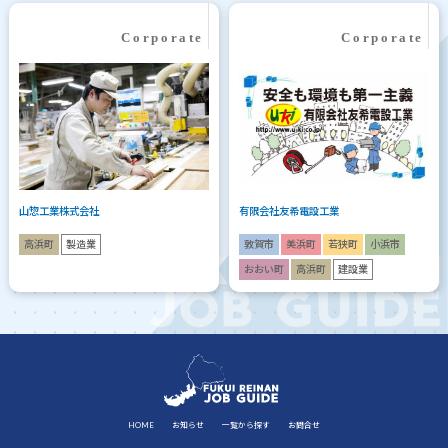
山惣工業株式会社
有限会社友希電設工業
高浜町
製造業
敦賀市
美浜町
若狭町
小浜市
おおい町
高浜町
建設業
HOME
お知らせ
一覧から探す
お問合せ