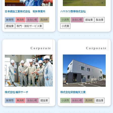
日本建設工業株式会社 若狭事業所
ハヤカワ商事株式会社
敦賀市
美浜町
おおい町
高浜町
小浜市
おおい町
建設業
製造業
建設業
専門・技術サービス業
小売業
株式会社 福井サーボ
株式会社安田電気工業
敦賀市
美浜町
おおい町
建設業
小浜市
おおい町
高浜町
建設業