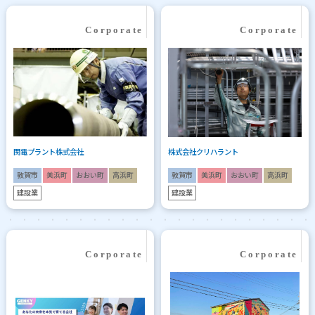
関電プラント株式会社
株式会社クリハラント
敦賀市
美浜町
おおい町
高浜町
敦賀市
美浜町
おおい町
高浜町
建設業
建設業