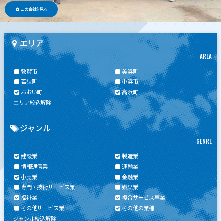
この会社を見る
エリア
AREA
敦賀市
美浜町
若狭町
小浜市
おおい町
高浜町
エリア絞込解除
ジャンル
GENRE
建設業
製造業
情報通信業
運輸業
小売業
金融業
専門・技術サービス業
娯楽業
福祉業
複合サービス事業
その他サービス業
その他の業種
ジャンル絞込解除