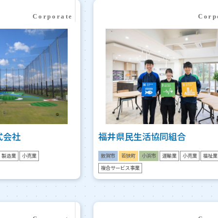
式会社
福井県民生活協同組合
製造業
小売業
敦賀市
若狭町
小浜市
運輸業
小売業
福祉業
複合サービス事業