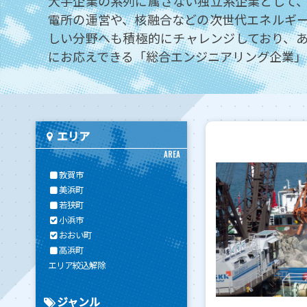
大手企業の系列に属さない独立系企業として
電所の運営や、核融合などの次世代エネルギ
しい分野へも積極的にチャレンジしており、
にお応えできる「総合エンジニアリング企業」
エリア
AREA
敦賀市
美浜町
若狭町
小浜市
おおい町
高浜町
エリア絞込解除
ジャンル