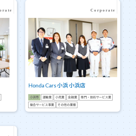
Honda Cars 小浜 小浜店
小浜市
運輸業
小売業
金融業
専門・技術サービス業
複合サービス事業
その他の業種