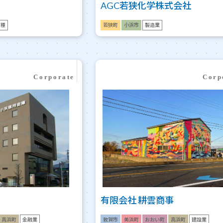
AGC若狭化学株式会社
業種
若狭町
小浜市
製造業
有限会社 耕雲商事
高浜町
金融業
敦賀市
美浜町
おおい町
高浜町
建設業