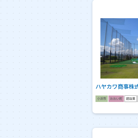
ハヤカワ商事株
小浜市
おおい町
建設業