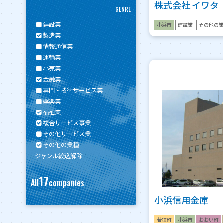
株式会社 イワタ
GENRE
建設業
小浜市
建設業
その他の
製造業
情報通信業
運輸業
小売業
金融業
専門・技術サービス業
娯楽業
福祉業
複合サービス事業
その他サービス業
その他の業種
ジャンル絞込解除
17
All
companies
小浜信用金庫
若狭町
小浜市
おおい町