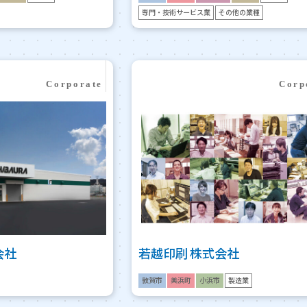
専門・技術サービス業
その他の業種
会社
若越印刷 株式会社
敦賀市
美浜町
小浜市
製造業