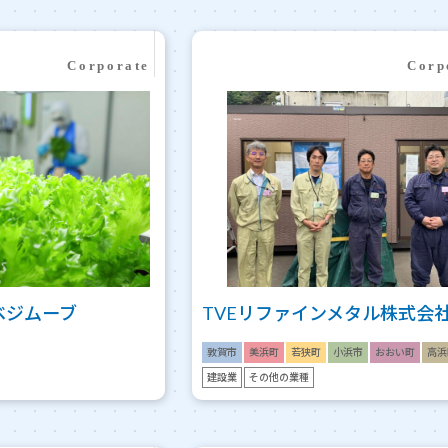
ベジムーブ
TVEリファインメタル株式会
敦賀市
美浜町
若狭町
小浜市
おおい町
高浜
建設業
その他の業種