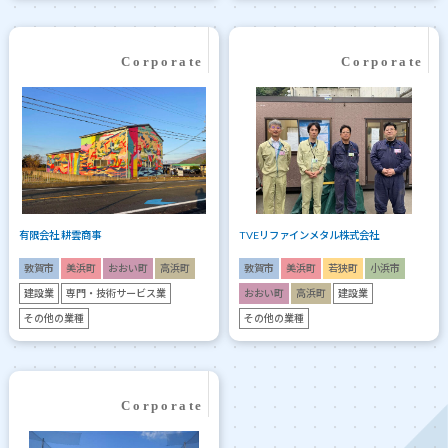
有限会社 耕雲商事
TVEリファインメタル株式会社
敦賀市
美浜町
おおい町
高浜町
敦賀市
美浜町
若狭町
小浜市
建設業
専門・技術サービス業
おおい町
高浜町
建設業
その他の業種
その他の業種