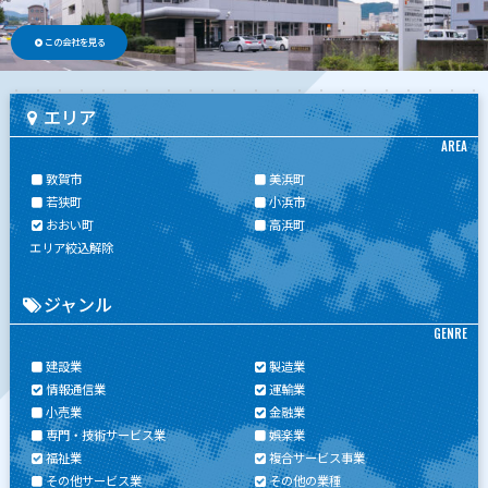
この会社を見る
エリア
AREA
敦賀市
美浜町
若狭町
小浜市
おおい町
高浜町
エリア絞込解除
ジャンル
GENRE
建設業
製造業
情報通信業
運輸業
小売業
金融業
専門・技術サービス業
娯楽業
福祉業
複合サービス事業
その他サービス業
その他の業種