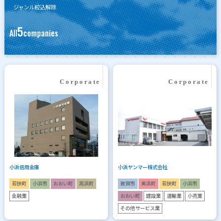
ジャンル絞込解除
5
All
companies
小浜信用金庫
小浜ヤンマー株式会社
若狭町
小浜市
おおい町
高浜町
敦賀市
美浜町
若狭町
小浜市
金融業
おおい町
建設業
運輸業
小売業
その他サービス業