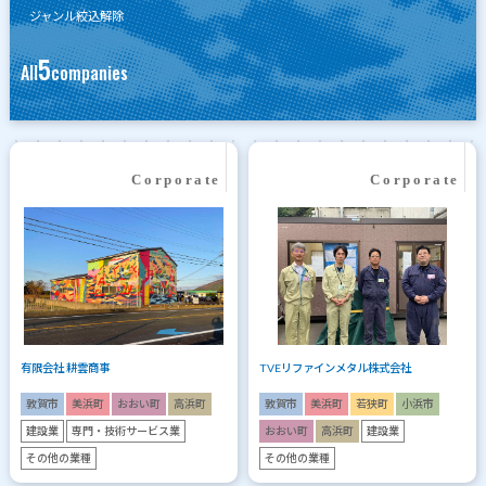
ジャンル絞込解除
5
All
companies
有限会社 耕雲商事
TVEリファインメタル株式会社
敦賀市
美浜町
おおい町
高浜町
敦賀市
美浜町
若狭町
小浜市
建設業
専門・技術サービス業
おおい町
高浜町
建設業
その他の業種
その他の業種