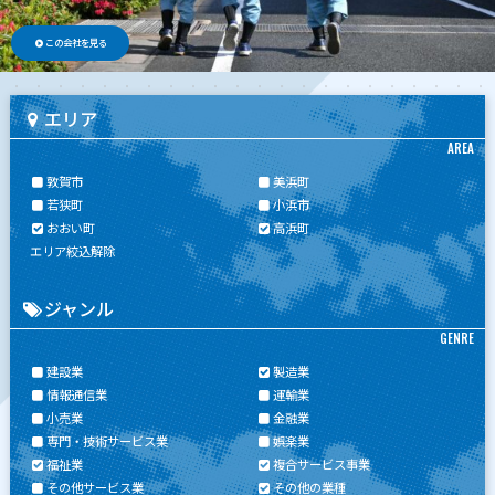
この会社を見る
エリア
AREA
敦賀市
美浜町
若狭町
小浜市
おおい町
高浜町
エリア絞込解除
ジャンル
GENRE
建設業
製造業
情報通信業
運輸業
小売業
金融業
専門・技術サービス業
娯楽業
福祉業
複合サービス事業
その他サービス業
その他の業種