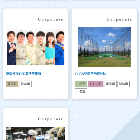
株式会社TVE 若狭事業所
ハヤカワ商事株式会社
高浜町
製造業
小浜市
おおい町
建設業
製造業
小売業