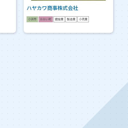
ハヤカワ商事株式会社
小浜市
おおい町
建設業
製造業
小売業