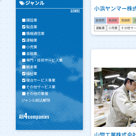
ジャンル
小浜ヤンマー株
GENRE
建設業
敦賀市
美浜町
若狭町
製造業
運輸業
小売業
その他サ
情報通信業
運輸業
小売業
金融業
専門・技術サービス業
娯楽業
福祉業
複合サービス事業
その他サービス業
その他の業種
ジャンル絞込解除
4
All
companies
山惣工業株式会