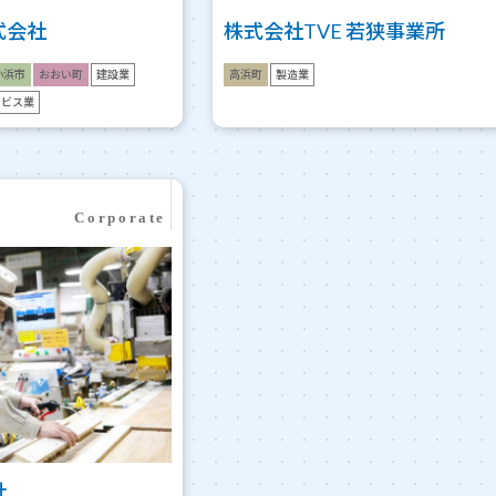
式会社
株式会社TVE 若狭事業所
小浜市
おおい町
建設業
高浜町
製造業
ービス業
社