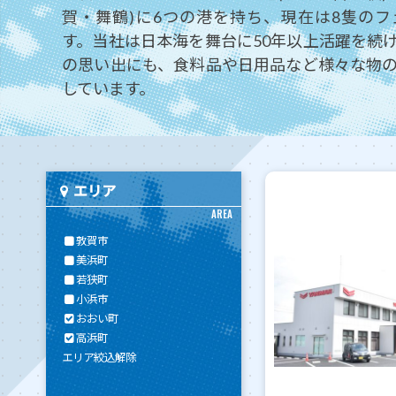
賀・舞鶴)に6つの港を持ち、現在は8隻の
す。当社は日本海を舞台に50年以上活躍を続
の思い出にも、食料品や日用品など様々な物
しています。
エリア
AREA
敦賀市
美浜町
若狭町
小浜市
おおい町
高浜町
エリア絞込解除