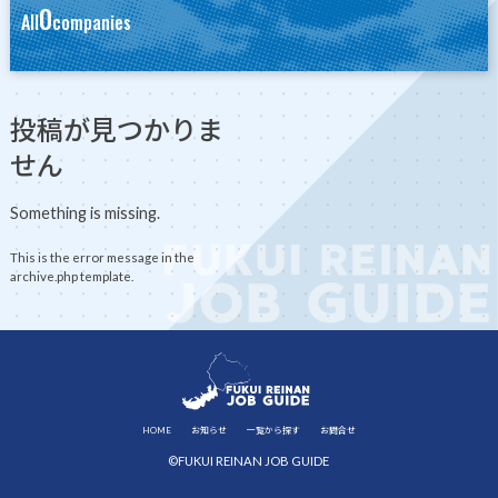
0
All
companies
投稿が見つかりま
せん
Something is missing.
This is the error message in the
archive.php template.
HOME
お知らせ
一覧から探す
お問合せ
©FUKUI REINAN JOB GUIDE