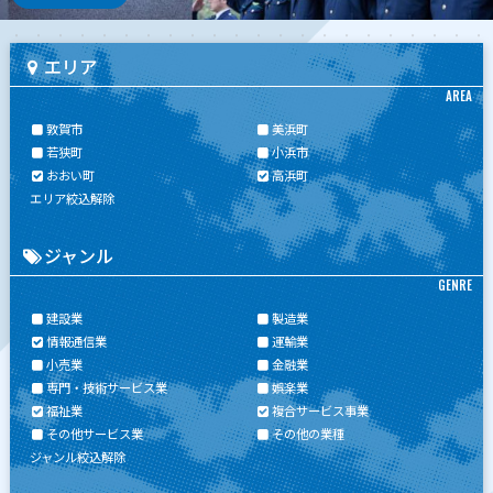
エリア
AREA
敦賀市
美浜町
若狭町
小浜市
おおい町
高浜町
エリア絞込解除
ジャンル
GENRE
建設業
製造業
情報通信業
運輸業
小売業
金融業
専門・技術サービス業
娯楽業
福祉業
複合サービス事業
その他サービス業
その他の業種
ジャンル絞込解除