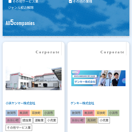
その他サービス業
その他の業種
ジャンル絞込解除
5
All
companies
小浜ヤンマー株式会社
ゲンキー株式会社
敦賀市
美浜町
若狭町
小浜市
敦賀市
美浜町
若狭町
小浜市
おおい町
建設業
運輸業
小売業
おおい町
高浜町
小売業
その他サービス業