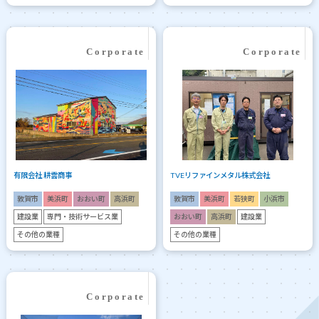
有限会社 耕雲商事
TVEリファインメタル株式会社
敦賀市
美浜町
おおい町
高浜町
敦賀市
美浜町
若狭町
小浜市
建設業
専門・技術サービス業
おおい町
高浜町
建設業
その他の業種
その他の業種