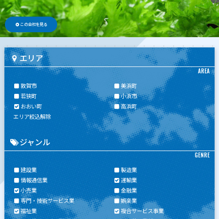
この会社を見る
エリア
AREA
敦賀市
美浜町
若狭町
小浜市
おおい町
高浜町
エリア絞込解除
ジャンル
GENRE
建設業
製造業
情報通信業
運輸業
小売業
金融業
専門・技術サービス業
娯楽業
福祉業
複合サービス事業