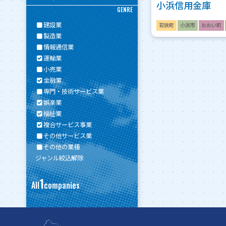
小浜信用金庫
GENRE
建設業
若狭町
小浜市
おおい町
製造業
情報通信業
運輸業
小売業
金融業
専門・技術サービス業
娯楽業
福祉業
複合サービス事業
その他サービス業
その他の業種
ジャンル絞込解除
1
All
companies