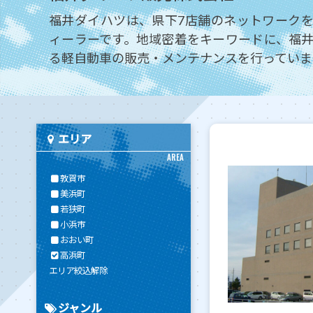
福井ダイハツは、県下7店舗のネットワーク
ィーラーです。地域密着をキーワードに、福
る軽自動車の販売・メンテナンスを行っていま
エリア
AREA
敦賀市
美浜町
若狭町
小浜市
おおい町
高浜町
エリア絞込解除
ジャンル