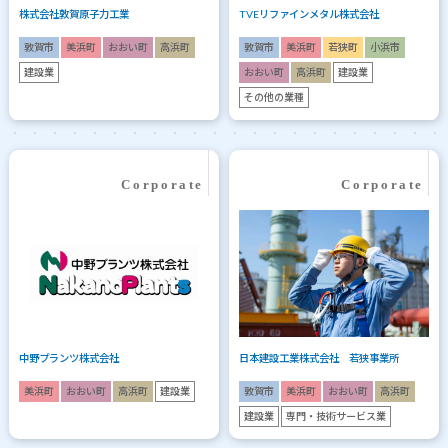
株式会社敦賀原子力工業
TVEリファインメタル株式会社
敦賀市
美浜町
おおい町
高浜町
敦賀市
美浜町
若狭町
小浜市
建設業
おおい町
高浜町
建設業
その他の業種
中野プランツ株式会社
日本建設工業株式会社 若狭事業所
美浜町
おおい町
高浜町
建設業
敦賀市
美浜町
おおい町
高浜町
建設業
専門・技術サービス業