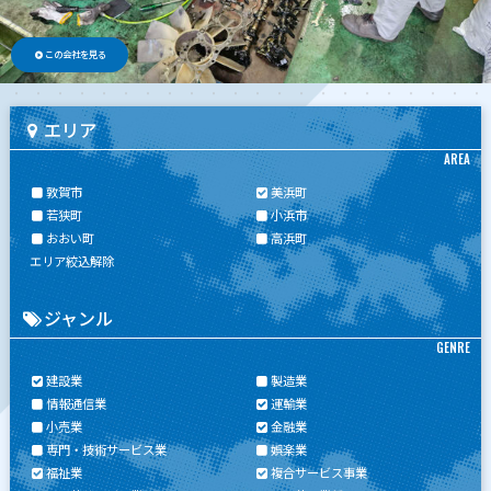
この会社を見る
エリア
AREA
敦賀市
美浜町
若狭町
小浜市
おおい町
高浜町
エリア絞込解除
ジャンル
GENRE
建設業
製造業
情報通信業
運輸業
小売業
金融業
専門・技術サービス業
娯楽業
福祉業
複合サービス事業