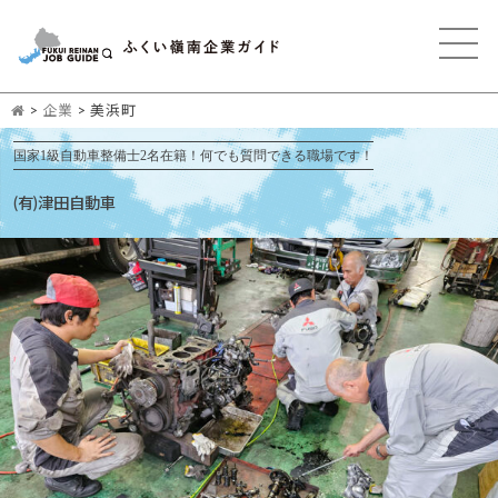
>
企業
>
美浜町
国家1級自動車整備士2名在籍！何でも質問できる職場です！
(有)津田自動車