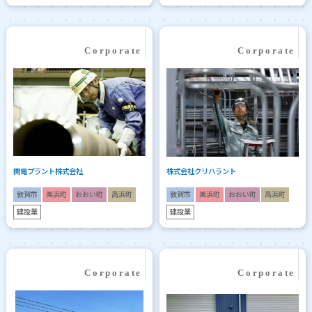
関電プラント株式会社
株式会社クリハラント
敦賀市
美浜町
おおい町
高浜町
敦賀市
美浜町
おおい町
高浜町
建設業
建設業