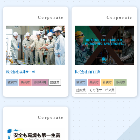
株式会社 福井サーボ
株式会社 山口工業
敦賀市
美浜町
おおい町
建設業
敦賀市
美浜町
若狭町
小浜市
建設業
その他サービス業