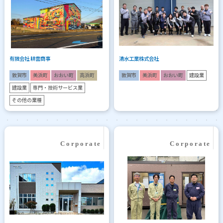
有限会社 耕雲商事
清水工業株式会社
敦賀市
美浜町
おおい町
高浜町
敦賀市
美浜町
おおい町
建設業
建設業
専門・技術サービス業
その他の業種