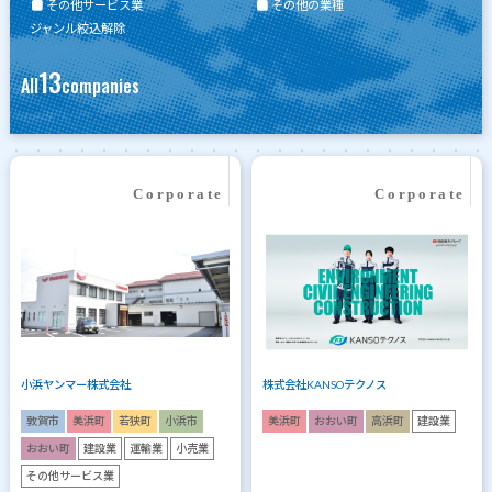
その他サービス業
その他の業種
ジャンル絞込解除
13
All
companies
小浜ヤンマー株式会社
株式会社KANSOテクノス
敦賀市
美浜町
若狭町
小浜市
美浜町
おおい町
高浜町
建設業
おおい町
建設業
運輸業
小売業
その他サービス業