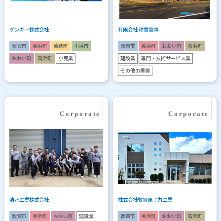
ゲンキー株式会社
有限会社 耕雲商事
敦賀市
美浜町
若狭町
小浜市
敦賀市
美浜町
おおい町
高浜町
おおい町
高浜町
小売業
建設業
専門・技術サービス業
その他の業種
清水工業株式会社
株式会社敦賀原子力工業
敦賀市
美浜町
おおい町
建設業
敦賀市
美浜町
おおい町
高浜町