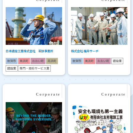
日本建設工業株式会社 若狭事業所
株式会社 福井サーボ
敦賀市
美浜町
おおい町
高浜町
敦賀市
美浜町
おおい町
建設業
建設業
専門・技術サービス業