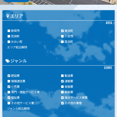
エリア
AREA
敦賀市
美浜町
若狭町
小浜市
おおい町
高浜町
エリア絞込解除
ジャンル
GENRE
建設業
製造業
情報通信業
運輸業
小売業
金融業
専門・技術サービス業
娯楽業
福祉業
複合サービス事業
その他サービス業
その他の業種
ジャンル絞込解除