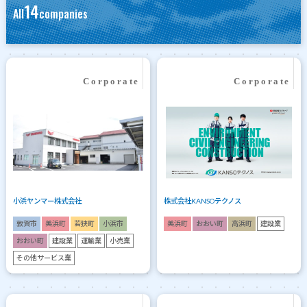
14
All
companies
小浜ヤンマー株式会社
株式会社KANSOテクノス
敦賀市
美浜町
若狭町
小浜市
美浜町
おおい町
高浜町
建設業
おおい町
建設業
運輸業
小売業
その他サービス業