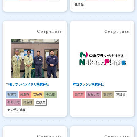
建設業
TVEリファインメタル株式会社
中野プランツ株式会社
敦賀市
美浜町
若狭町
小浜市
美浜町
おおい町
高浜町
建設業
おおい町
高浜町
建設業
その他の業種