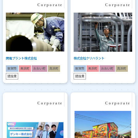
関電プラント株式会社
株式会社クリハラント
敦賀市
美浜町
おおい町
高浜町
敦賀市
美浜町
おおい町
高浜町
建設業
建設業