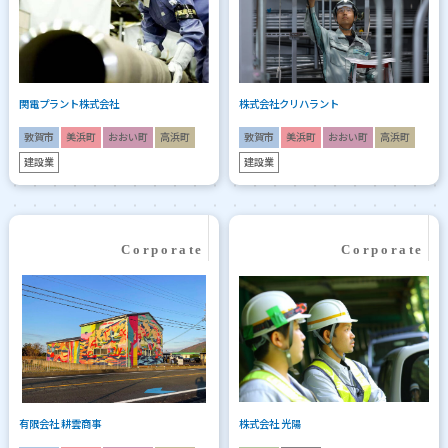
関電プラント株式会社
株式会社クリハラント
敦賀市
美浜町
おおい町
高浜町
敦賀市
美浜町
おおい町
高浜町
建設業
建設業
有限会社 耕雲商事
株式会社 光陽