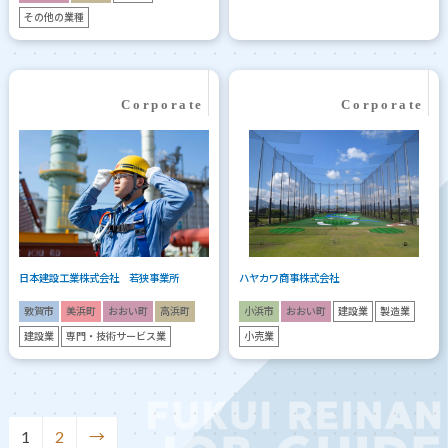
その他の業種
日本建設工業株式会社 若狭事業所
ハヤカワ商事株式会社
敦賀市
美浜町
おおい町
高浜町
小浜市
おおい町
建設業
製造業
建設業
専門・技術サービス業
小売業
1
2
→