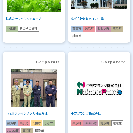
株式会社ツバキベジムーブ
株式会社敦賀原子力工業
小浜市
その他の業種
敦賀市
美浜町
おおい町
高浜町
建設業
TVEリファインメタル株式会社
中野プランツ株式会社
敦賀市
美浜町
若狭町
小浜市
美浜町
おおい町
高浜町
建設業
おおい町
高浜町
建設業