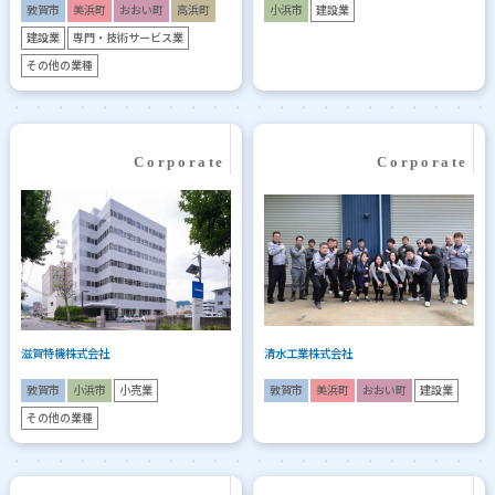
敦賀市
美浜町
おおい町
高浜町
小浜市
建設業
建設業
専門・技術サービス業
その他の業種
滋賀特機株式会社
清水工業株式会社
敦賀市
小浜市
小売業
敦賀市
美浜町
おおい町
建設業
その他の業種