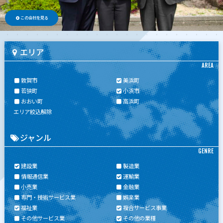
この会社を見る
エリア
AREA
敦賀市
美浜町
若狭町
小浜市
おおい町
高浜町
エリア絞込解除
ジャンル
GENRE
建設業
製造業
情報通信業
運輸業
小売業
金融業
専門・技術サービス業
娯楽業
福祉業
複合サービス事業
その他サービス業
その他の業種