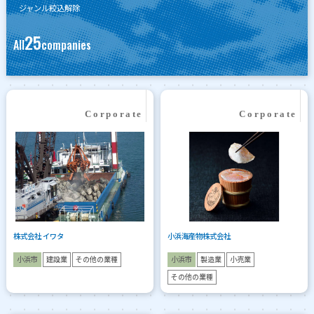
ジャンル絞込解除
25
All
companies
株式会社 イワタ
小浜海産物株式会社
小浜市
建設業
その他の業種
小浜市
製造業
小売業
その他の業種