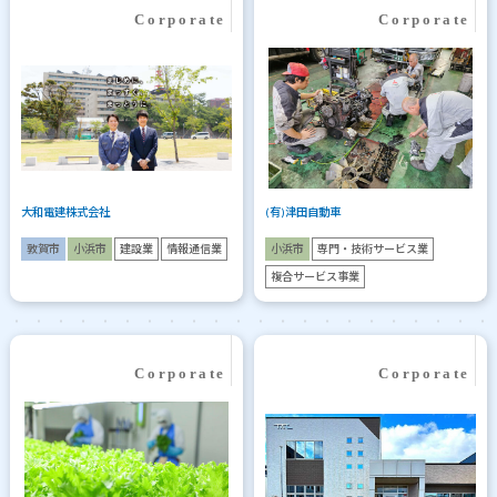
大和電建株式会社
(有)津田自動車
敦賀市
小浜市
建設業
情報通信業
小浜市
専門・技術サービス業
複合サービス事業