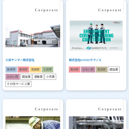
小浜ヤンマー株式会社
株式会社KANSOテクノス
敦賀市
美浜町
若狭町
小浜市
美浜町
おおい町
高浜町
建設業
おおい町
建設業
運輸業
小売業
その他サービス業