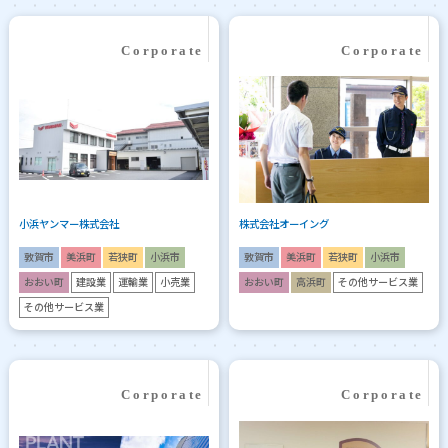
小浜ヤンマー株式会社
株式会社オーイング
敦賀市
美浜町
若狭町
小浜市
敦賀市
美浜町
若狭町
小浜市
おおい町
建設業
運輸業
小売業
おおい町
高浜町
その他サービス業
その他サービス業