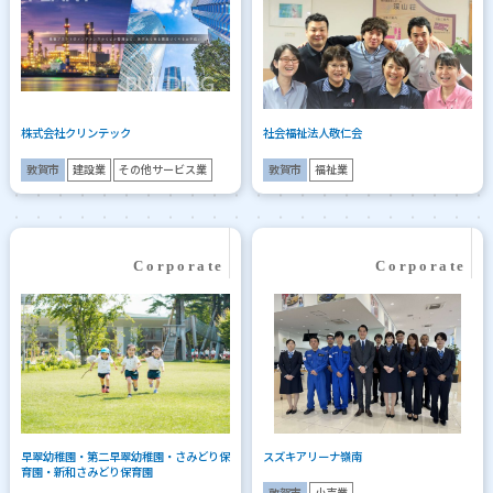
株式会社クリンテック
社会福祉法人敬仁会
敦賀市
建設業
その他サービス業
敦賀市
福祉業
早翠幼稚園・第二早翠幼稚園・さみどり保
スズキアリーナ嶺南
育園・新和さみどり保育園
敦賀市
小売業