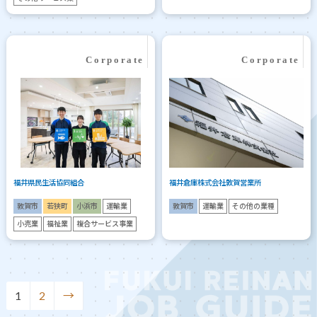
福井県民生活協同組合
福井倉庫株式会社敦賀営業所
敦賀市
若狭町
小浜市
運輸業
敦賀市
運輸業
その他の業種
小売業
福祉業
複合サービス事業
1
2
→