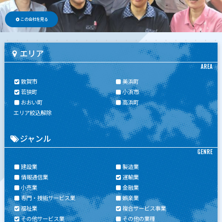
この会社を見る
エリア
AREA
敦賀市
美浜町
若狭町
小浜市
おおい町
高浜町
エリア絞込解除
ジャンル
GENRE
建設業
製造業
情報通信業
運輸業
小売業
金融業
専門・技術サービス業
娯楽業
福祉業
複合サービス事業
その他サービス業
その他の業種