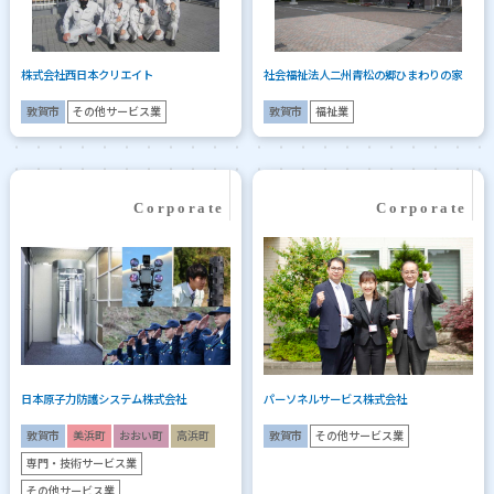
株式会社西日本クリエイト
社会福祉法人二州青松の郷ひまわりの家
敦賀市
その他サービス業
敦賀市
福祉業
日本原子力防護システム株式会社
パーソネルサービス株式会社
敦賀市
美浜町
おおい町
高浜町
敦賀市
その他サービス業
専門・技術サービス業
その他サービス業