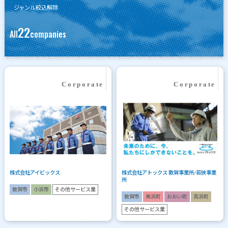
ジャンル絞込解除
22
All
companies
株式会社アイビックス
株式会社アトックス 敦賀事業所/若狭事業
所
敦賀市
小浜市
その他サービス業
敦賀市
美浜町
おおい町
高浜町
その他サービス業