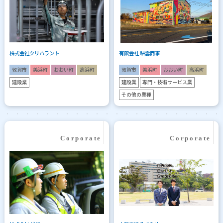
株式会社クリハラント
有限会社 耕雲商事
敦賀市
美浜町
おおい町
高浜町
敦賀市
美浜町
おおい町
高浜町
建設業
建設業
専門・技術サービス業
その他の業種