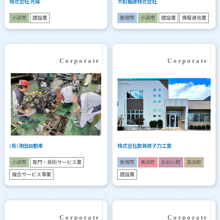
株式会社 光陽
大和電建株式会社
小浜市
建設業
敦賀市
小浜市
建設業
情報通信業
(有)津田自動車
株式会社敦賀原子力工業
小浜市
専門・技術サービス業
敦賀市
美浜町
おおい町
高浜町
複合サービス事業
建設業