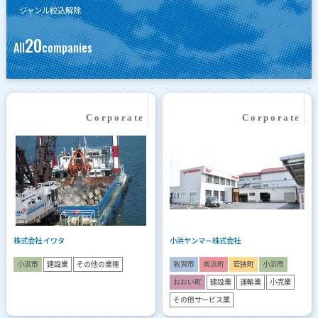
ジャンル絞込解除
20
All
companies
株式会社 イワタ
小浜ヤンマー株式会社
小浜市
建設業
その他の業種
敦賀市
美浜町
若狭町
小浜市
おおい町
建設業
運輸業
小売業
その他サービス業