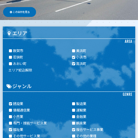
この会社を見る
エリア
AREA
敦賀市
美浜町
若狭町
小浜市
おおい町
高浜町
エリア絞込解除
ジャンル
GENRE
建設業
製造業
情報通信業
運輸業
小売業
金融業
専門・技術サービス業
娯楽業
福祉業
複合サービス事業
その他サービス業
その他の業種