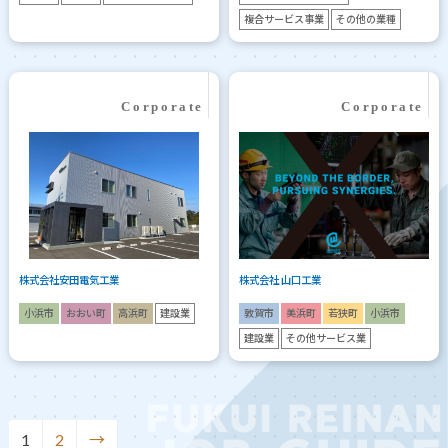
複合サービス事業
その他の業種
株式会社安田電気工業
株式会社 山口工業
小浜市
おおい町
高浜町
建設業
敦賀市
美浜町
若狭町
小浜市
建設業
その他サービス業
1
2
→