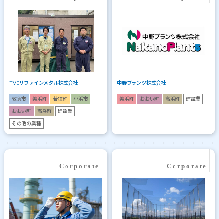
TVEリファインメタル株式会社
中野プランツ株式会社
敦賀市
美浜町
若狭町
小浜市
美浜町
おおい町
高浜町
建設業
おおい町
高浜町
建設業
その他の業種