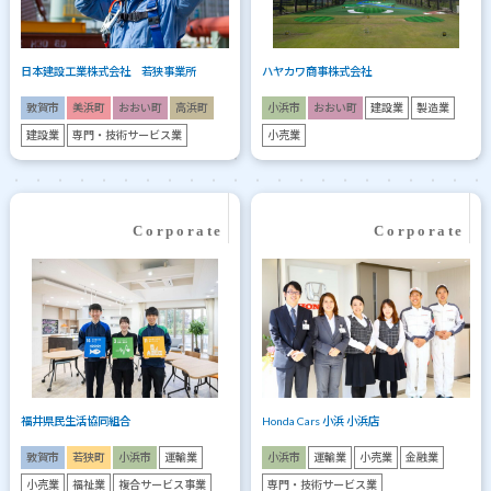
日本建設工業株式会社 若狭事業所
ハヤカワ商事株式会社
敦賀市
美浜町
おおい町
高浜町
小浜市
おおい町
建設業
製造業
建設業
専門・技術サービス業
小売業
福井県民生活協同組合
Honda Cars 小浜 小浜店
敦賀市
若狭町
小浜市
運輸業
小浜市
運輸業
小売業
金融業
小売業
福祉業
複合サービス事業
専門・技術サービス業