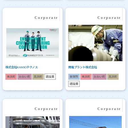
株式会社KANSOテクノス
関電プラント株式会社
美浜町
おおい町
高浜町
建設業
敦賀市
美浜町
おおい町
高浜町
建設業