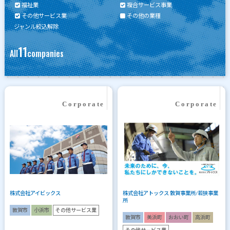
福祉業
複合サービス事業
その他サービス業
その他の業種
ジャンル絞込解除
11
All
companies
株式会社アイビックス
株式会社アトックス 敦賀事業所/若狭事業
所
敦賀市
小浜市
その他サービス業
敦賀市
美浜町
おおい町
高浜町