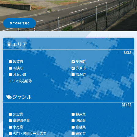
この会社を見る
エリア
AREA
敦賀市
美浜町
若狭町
小浜市
おおい町
高浜町
エリア絞込解除
ジャンル
GENRE
建設業
製造業
情報通信業
運輸業
小売業
金融業
専門・技術サービス業
娯楽業