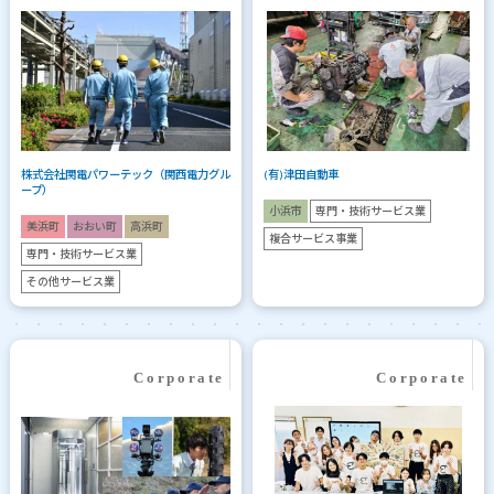
株式会社関電パワーテック（関西電力グル
(有)津田自動車
ープ）
小浜市
専門・技術サービス業
美浜町
おおい町
高浜町
複合サービス事業
専門・技術サービス業
その他サービス業