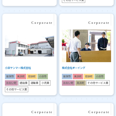
その他サービス業
小浜ヤンマー株式会社
株式会社オーイング
敦賀市
美浜町
若狭町
小浜市
敦賀市
美浜町
若狭町
小浜市
おおい町
建設業
運輸業
小売業
おおい町
高浜町
その他サービス業
その他サービス業