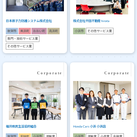
日本原子力防護システム株式会社
株式会社平田不動産 hirata
敦賀市
美浜町
おおい町
高浜町
小浜市
その他サービス業
専門・技術サービス業
その他サービス業
福井県民生活協同組合
Honda Cars 小浜 小浜店
敦賀市
若狭町
小浜市
運輸業
小浜市
運輸業
小売業
金融業