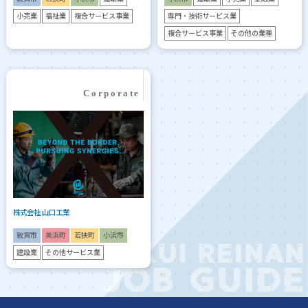
小売業
福祉業
複合サービス事業
専門・技術サービス業
複合サービス事業
その他の業種
株式会社 山口工業
敦賀市
美浜町
若狭町
小浜市
建設業
その他サービス業