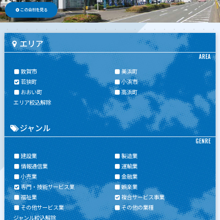
この会社を見る
エリア
AREA
敦賀市
美浜町
若狭町
小浜市
おおい町
高浜町
エリア絞込解除
ジャンル
GENRE
建設業
製造業
情報通信業
運輸業
小売業
金融業
専門・技術サービス業
娯楽業
福祉業
複合サービス事業
その他サービス業
その他の業種
ジャンル絞込解除