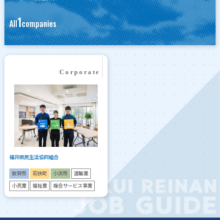
1
All
companies
福井県民生活協同組合
敦賀市
若狭町
小浜市
運輸業
小売業
福祉業
複合サービス事業