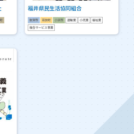
社
福井県民生活協同組合
町
敦賀市
若狭町
小浜市
運輸業
小売業
福祉業
複合サービス事業