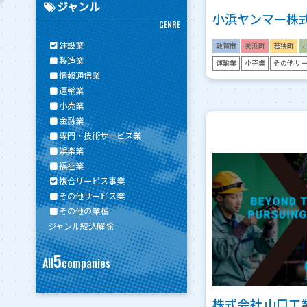
ジャンル
小浜ヤンマー株
GENRE
建設業
敦賀市
美浜町
若狭町
製造業
運輸業
小売業
その他サ
情報通信業
運輸業
小売業
金融業
専門・技術サービス業
娯楽業
福祉業
複合サービス事業
その他サービス業
その他の業種
ジャンル絞込解除
5
All
companies
株式会社 山口工