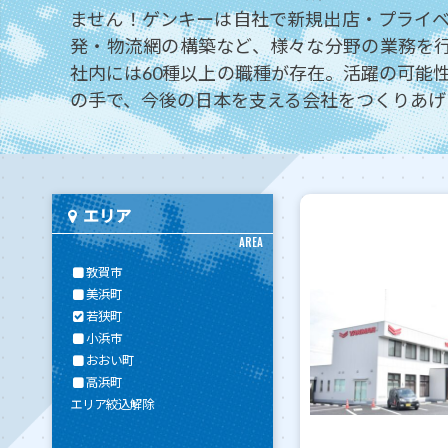
ません！ゲンキーは自社で新規出店・プライ
発・物流網の構築など、様々な分野の業務を
社内には60種以上の職種が存在。活躍の可能
の手で、今後の日本を支える会社をつくりあげ
エリア
AREA
敦賀市
美浜町
若狭町
小浜市
おおい町
高浜町
エリア絞込解除