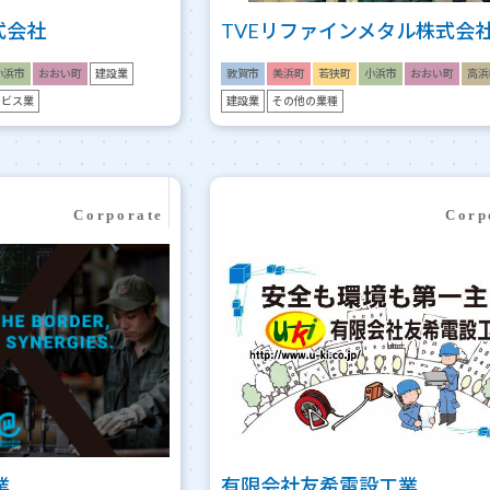
式会社
TVEリファインメタル株式会
小浜市
おおい町
建設業
敦賀市
美浜町
若狭町
小浜市
おおい町
高浜
ービス業
建設業
その他の業種
業
有限会社友希電設工業