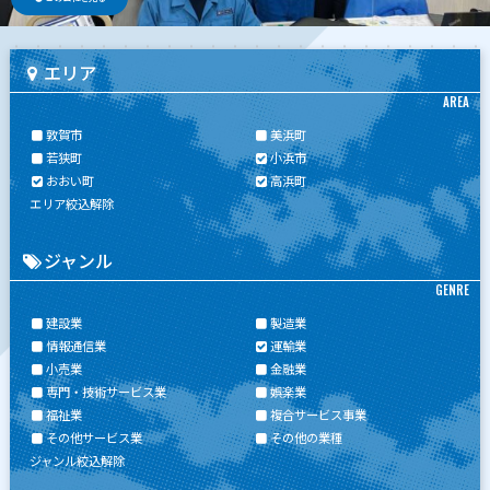
エリア
AREA
敦賀市
美浜町
若狭町
小浜市
おおい町
高浜町
エリア絞込解除
ジャンル
GENRE
建設業
製造業
情報通信業
運輸業
小売業
金融業
専門・技術サービス業
娯楽業
福祉業
複合サービス事業
その他サービス業
その他の業種
ジャンル絞込解除