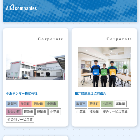
3
All
companies
小浜ヤンマー株式会社
福井県民生活協同組合
敦賀市
美浜町
若狭町
小浜市
敦賀市
若狭町
小浜市
運輸業
おおい町
建設業
運輸業
小売業
小売業
福祉業
複合サービス事業
その他サービス業