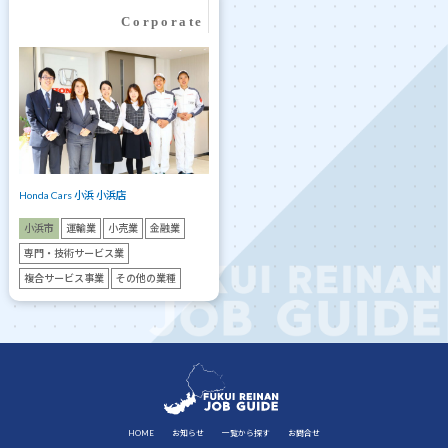
Honda Cars 小浜 小浜店
小浜市
運輸業
小売業
金融業
専門・技術サービス業
複合サービス事業
その他の業種
HOME
お知らせ
一覧から探す
お問合せ