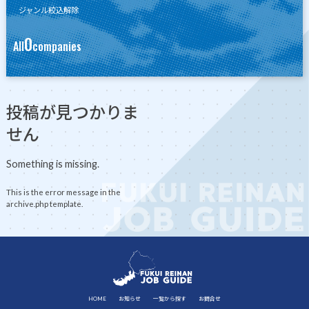
ジャンル絞込解除
0
All
companies
投稿が見つかりま
せん
Something is missing.
This is the error message in the
archive.php template.
HOME
お知らせ
一覧から探す
お問合せ