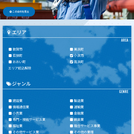
この会社を見る
エリア
AREA
敦賀市
美浜町
若狭町
小浜市
おおい町
高浜町
エリア絞込解除
ジャンル
GENRE
建設業
製造業
情報通信業
運輸業
小売業
金融業
専門・技術サービス業
娯楽業
福祉業
複合サービス事業
その他サービス業
その他の業種