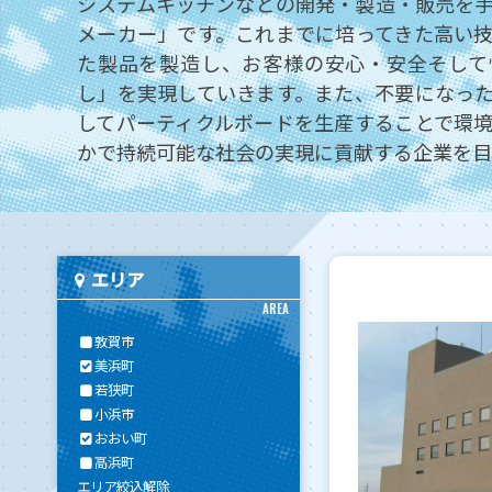
システムキッチンなどの開発・製造・販売を
メーカー」です。これまでに培ってきた高い
た製品を製造し、お客様の安心・安全そして
し」を実現していきます。また、不要になっ
してパーティクルボードを生産することで環
かで持続可能な社会の実現に貢献する企業を目
エリア
AREA
敦賀市
美浜町
若狭町
小浜市
おおい町
高浜町
エリア絞込解除