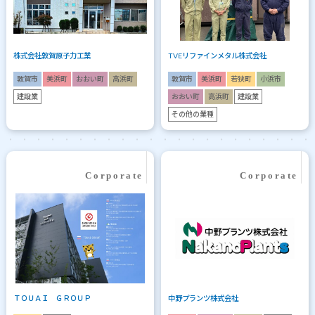
株式会社敦賀原子力工業
TVEリファインメタル株式会社
敦賀市
美浜町
おおい町
高浜町
敦賀市
美浜町
若狭町
小浜市
建設業
おおい町
高浜町
建設業
その他の業種
ＴＯＵＡＩ ＧＲＯＵＰ
中野プランツ株式会社