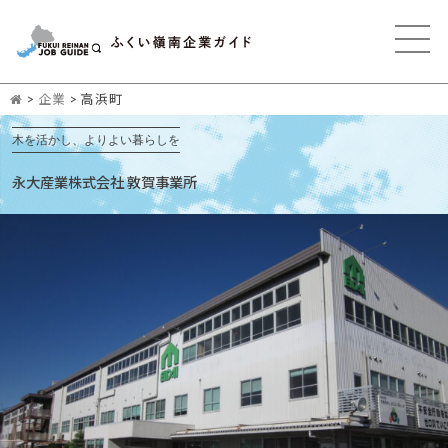
>
企業
>
高浜町
木を活かし、よりよい暮らしを
永大産業株式会社 敦賀事業所