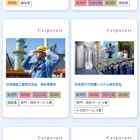
若狭町
福祉業
美浜町
おおい町
高浜町
建設業
日本建設工業株式会社 若狭事業所
日本原子力防護システム株式会社
敦賀市
美浜町
おおい町
高浜町
敦賀市
美浜町
おおい町
高浜町
建設業
専門・技術サービス業
専門・技術サービス業
その他サービス業