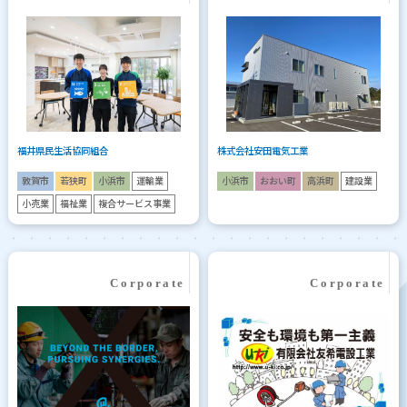
福井県民生活協同組合
株式会社安田電気工業
敦賀市
若狭町
小浜市
運輸業
小浜市
おおい町
高浜町
建設業
小売業
福祉業
複合サービス事業