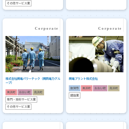
その他サービス業
株式会社関電パワーテック（関西電力グル
関電プラント株式会社
ープ）
敦賀市
美浜町
おおい町
高浜町
美浜町
おおい町
高浜町
建設業
専門・技術サービス業
その他サービス業