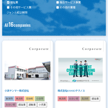
福祉業
複合サービス事業
その他サービス業
その他の業種
ジャンル絞込解除
16
All
companies
小浜ヤンマー株式会社
株式会社KANSOテクノス
敦賀市
美浜町
若狭町
小浜市
美浜町
おおい町
高浜町
建設業
おおい町
建設業
運輸業
小売業