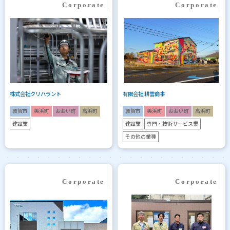
株式会社クリハラント
有限会社 耕雲商事
敦賀市
美浜町
おおい町
高浜町
敦賀市
美浜町
おおい町
高浜町
建設業
建設業
専門・技術サービス業
その他の業種