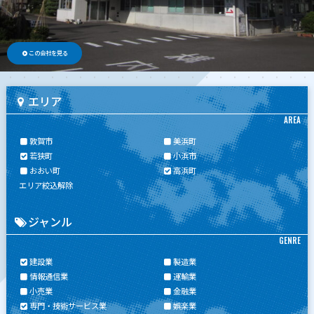
この会社を見る
エリア
AREA
敦賀市
美浜町
若狭町
小浜市
おおい町
高浜町
エリア絞込解除
ジャンル
GENRE
建設業
製造業
情報通信業
運輸業
小売業
金融業
専門・技術サービス業
娯楽業