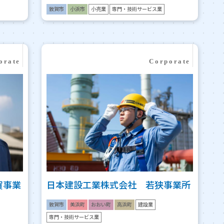
敦賀市
小浜市
小売業
専門・技術サービス業
賀事業
日本建設工業株式会社 若狭事業所
敦賀市
美浜町
おおい町
高浜町
建設業
専門・技術サービス業