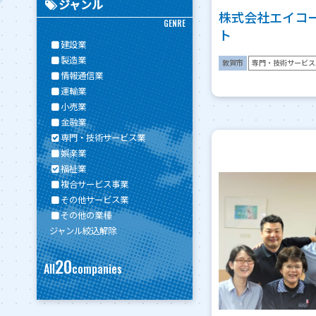
ジャンル
株式会社エイコ
GENRE
ト
建設業
製造業
敦賀市
専門・技術サービス
情報通信業
運輸業
小売業
金融業
専門・技術サービス業
娯楽業
福祉業
複合サービス事業
その他サービス業
その他の業種
ジャンル絞込解除
20
All
companies