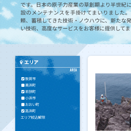
です。日本の原子力産業の草創期より半世紀
設のメンテナンスを手掛けてまいりました。
頼、蓄積してきた技術・ノウハウに、新たな
い技術、高度なサービスをお客様に提供してま
エリア
AREA
敦賀市
美浜町
若狭町
小浜市
おおい町
高浜町
エリア絞込解除