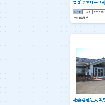
スズキアリーナ
敦賀市
小売業
専門・技
その他の業種
社会福祉法人 敦