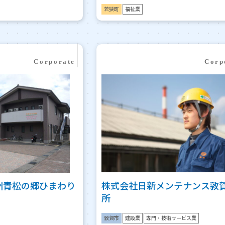
若狭町
福祉業
州青松の郷ひまわり
株式会社日新メンテナンス敦
所
敦賀市
建設業
専門・技術サービス業