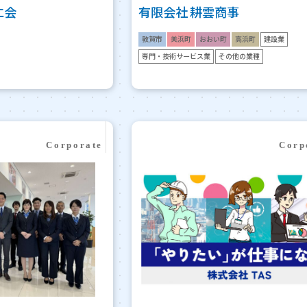
仁会
有限会社 耕雲商事
敦賀市
美浜町
おおい町
高浜町
建設業
専門・技術サービス業
その他の業種