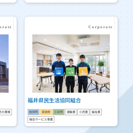
福井県民生活協同組合
他の業種
敦賀市
若狭町
小浜市
運輸業
小売業
福祉業
複合サービス事業