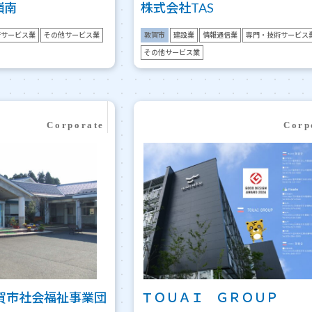
嶺南
株式会社TAS
術サービス業
その他サービス業
敦賀市
建設業
情報通信業
専門・技術サービス
その他サービス業
賀市社会福祉事業団
ＴＯＵＡＩ ＧＲＯＵＰ