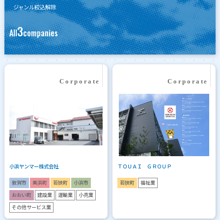
ジャンル絞込解除
3
All
companies
小浜ヤンマー株式会社
ＴＯＵＡＩ ＧＲＯＵＰ
敦賀市
美浜町
若狭町
小浜市
若狭町
福祉業
おおい町
建設業
運輸業
小売業
その他サービス業