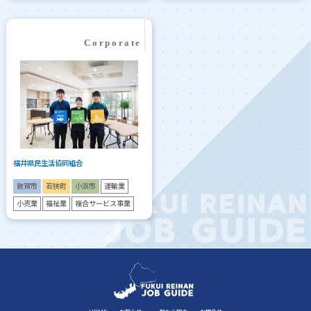
福井県民生活協同組合
敦賀市
若狭町
小浜市
運輸業
小売業
福祉業
複合サービス事業