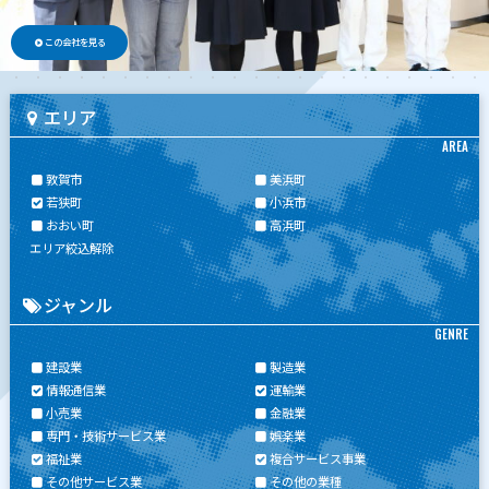
この会社を見る
エリア
AREA
敦賀市
美浜町
若狭町
小浜市
おおい町
高浜町
エリア絞込解除
ジャンル
GENRE
建設業
製造業
情報通信業
運輸業
小売業
金融業
専門・技術サービス業
娯楽業
福祉業
複合サービス事業
その他サービス業
その他の業種