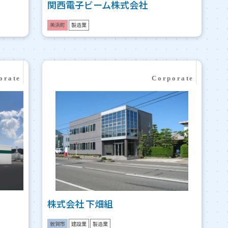
関西電子ビーム株式会社
美浜町
製造業
株式会社 下畑組
敦賀市
建設業
製造業