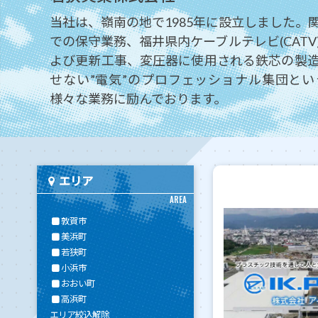
当社は、嶺南の地で1985年に設立しました。
での保守業務、福井県内ケーブルテレビ(CAT
よび更新工事、変圧器に使用される鉄芯の製
せない”電気”のプロフェッショナル集団と
様々な業務に励んでおります。
エリア
AREA
敦賀市
美浜町
若狭町
小浜市
おおい町
高浜町
エリア絞込解除