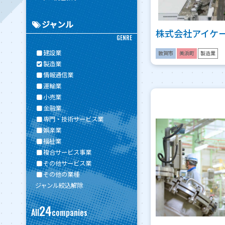
ジャンル
株式会社アイケ
GENRE
建設業
敦賀市
美浜町
製造業
製造業
情報通信業
運輸業
小売業
金融業
専門・技術サービス業
娯楽業
福祉業
複合サービス事業
その他サービス業
その他の業種
ジャンル絞込解除
24
All
companies