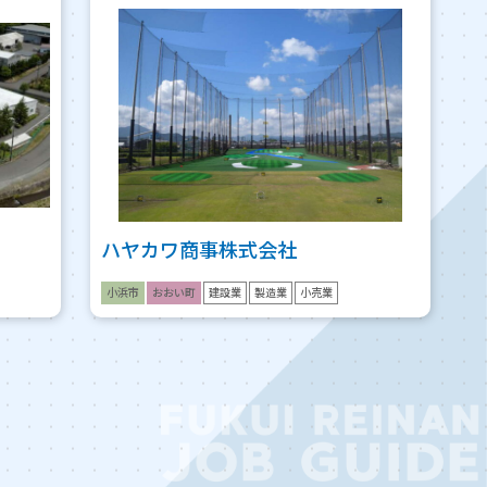
ハヤカワ商事株式会社
小浜市
おおい町
建設業
製造業
小売業