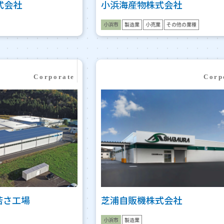
式会社
小浜海産物株式会社
小浜市
製造業
小売業
その他の業種
若さ工場
芝浦自販機株式会社
小浜市
製造業