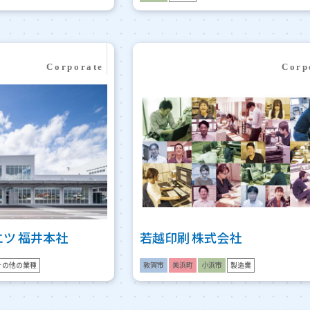
ツ 福井本社
若越印刷 株式会社
その他の業種
敦賀市
美浜町
小浜市
製造業