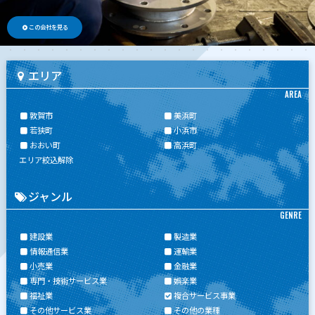
この会社を見る
エリア
AREA
敦賀市
美浜町
若狭町
小浜市
おおい町
高浜町
エリア絞込解除
ジャンル
GENRE
建設業
製造業
情報通信業
運輸業
小売業
金融業
専門・技術サービス業
娯楽業
福祉業
複合サービス事業
その他サービス業
その他の業種