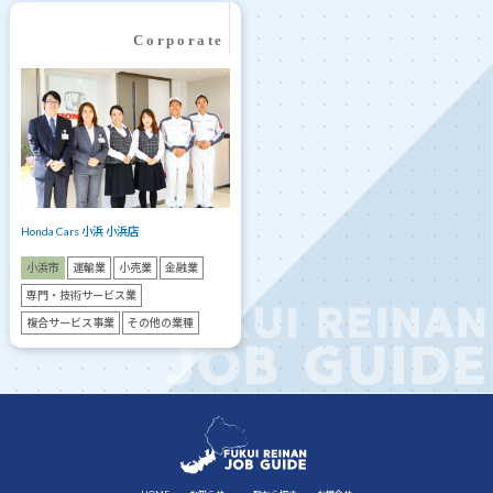
Honda Cars 小浜 小浜店
小浜市
運輸業
小売業
金融業
専門・技術サービス業
複合サービス事業
その他の業種