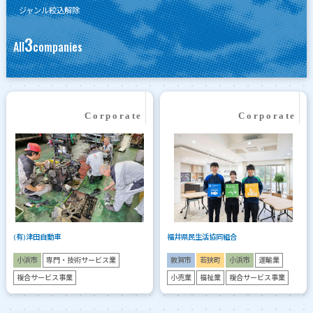
ジャンル絞込解除
3
All
companies
(有)津田自動車
福井県民生活協同組合
小浜市
専門・技術サービス業
敦賀市
若狭町
小浜市
運輸業
複合サービス事業
小売業
福祉業
複合サービス事業