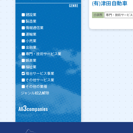
(有)津田自動車
GENRE
建設業
小浜市
専門・技術サービス
製造業
情報通信業
運輸業
小売業
金融業
専門・技術サービス業
娯楽業
福祉業
複合サービス事業
その他サービス業
その他の業種
ジャンル絞込解除
3
All
companies