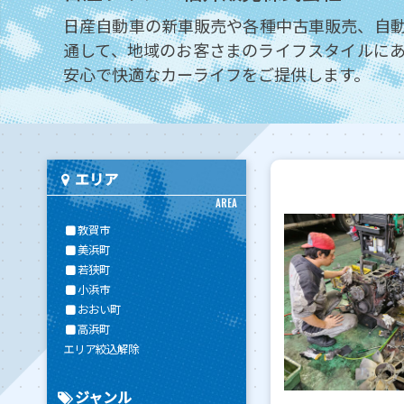
日産自動車の新車販売や各種中古車販売、自
通して、地域のお客さまのライフスタイルに
安心で快適なカーライフをご提供します。
エリア
AREA
敦賀市
美浜町
若狭町
小浜市
おおい町
高浜町
エリア絞込解除
ジャンル