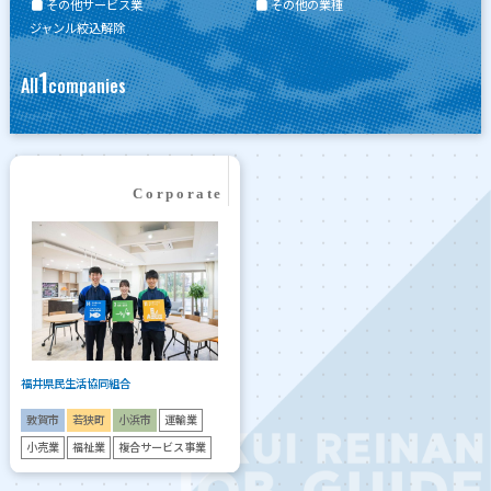
その他サービス業
その他の業種
ジャンル絞込解除
1
All
companies
福井県民生活協同組合
敦賀市
若狭町
小浜市
運輸業
小売業
福祉業
複合サービス事業