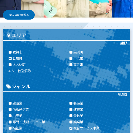
この会社を見る
エリア
AREA
敦賀市
美浜町
若狭町
小浜市
おおい町
高浜町
エリア絞込解除
ジャンル
GENRE
建設業
製造業
情報通信業
運輸業
小売業
金融業
専門・技術サービス業
娯楽業
福祉業
複合サービス事業