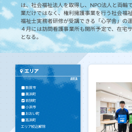
は、社会福祉法人を取得し、NPO法人と両輪
業だけではなく、権利擁護事業を行う社会福
福祉士実務者研修が受講できる「心学舎」の
４月には訪問看護事業所も開所予定で、在宅
となる。
エリア
AREA
敦賀市
美浜町
若狭町
小浜市
おおい町
高浜町
エリア絞込解除