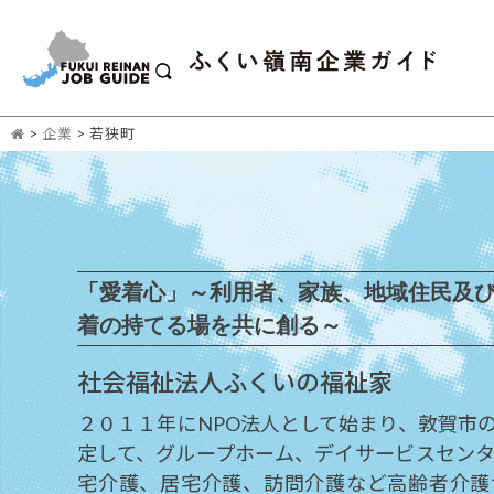
>
企業
>
若狭町
「愛着心」～利用者、家族、地域住民及
着の持てる場を共に創る～
社会福祉法人ふくいの福祉家
２０１１年にNPO法人として始まり、敦賀市
定して、グループホーム、デイサービスセン
宅介護、居宅介護、訪問介護など高齢者介護