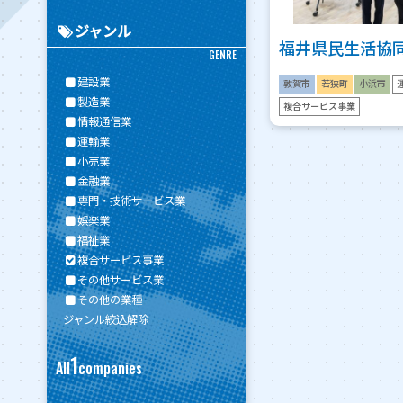
ジャンル
福井県民生活協
GENRE
建設業
敦賀市
若狭町
小浜市
製造業
複合サービス事業
情報通信業
運輸業
小売業
金融業
専門・技術サービス業
娯楽業
福祉業
複合サービス事業
その他サービス業
その他の業種
ジャンル絞込解除
1
All
companies