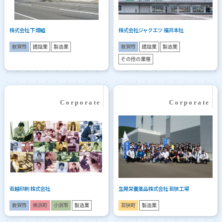
株式会社 下畑組
株式会社ジャクエツ 福井本社
敦賀市
建設業
製造業
敦賀市
建設業
製造業
その他の業種
若越印刷 株式会社
生晃栄養薬品株式会社 若狭工場
敦賀市
美浜町
小浜市
製造業
若狭町
製造業