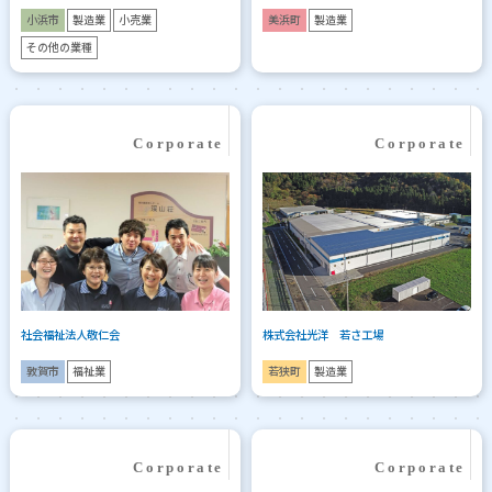
小浜市
製造業
小売業
美浜町
製造業
その他の業種
社会福祉法人敬仁会
株式会社光洋 若さ工場
敦賀市
福祉業
若狭町
製造業