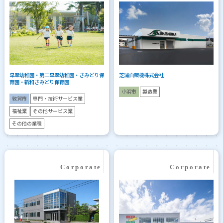
早翠幼稚園・第二早翠幼稚園・さみどり保
芝浦自販機株式会社
育園・新和さみどり保育園
小浜市
製造業
敦賀市
専門・技術サービス業
福祉業
その他サービス業
その他の業種