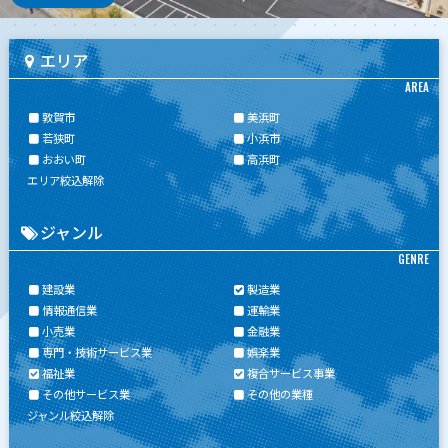
エリア
AREA
敦賀市
美浜町
若狭町
小浜市
おおい町
高浜町
エリア絞込解除
ジャンル
GENRE
建設業
製造業
情報通信業
運輸業
小売業
金融業
専門・技術サービス業
娯楽業
福祉業
複合サービス事業
その他サービス業
その他の業種
ジャンル絞込解除