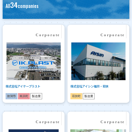
34
All
companies
株式会社アイケープラスト
株式会社アイシン福井・若狭
敦賀市
美浜町
製造業
若狭町
製造業