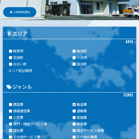
この会社を見る
エリア
AREA
敦賀市
美浜町
若狭町
小浜市
おおい町
高浜町
エリア絞込解除
ジャンル
GENRE
建設業
製造業
情報通信業
運輸業
小売業
金融業
専門・技術サービス業
娯楽業
福祉業
複合サービス事業
その他サービス業
その他の業種