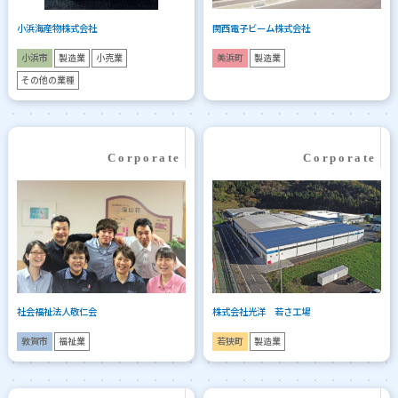
小浜海産物株式会社
関西電子ビーム株式会社
小浜市
製造業
小売業
美浜町
製造業
その他の業種
社会福祉法人敬仁会
株式会社光洋 若さ工場
敦賀市
福祉業
若狭町
製造業