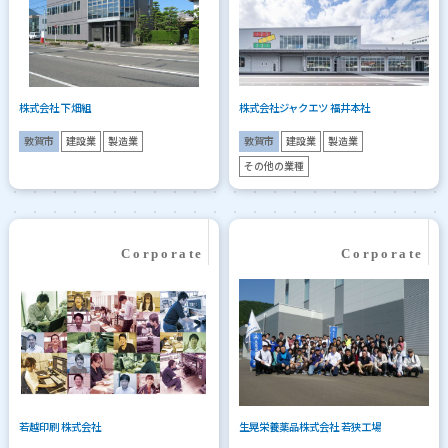
株式会社 下畑組
株式会社ジャクエツ 福井本社
敦賀市
建設業
製造業
敦賀市
建設業
製造業
その他の業種
若越印刷 株式会社
生晃栄養薬品株式会社 若狭工場