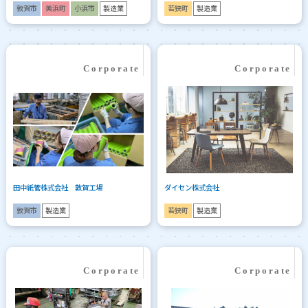
敦賀市
美浜町
小浜市
製造業
若狭町
製造業
田中紙管株式会社 敦賀工場
ダイセン株式会社
敦賀市
製造業
若狭町
製造業