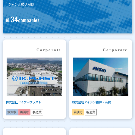
ジャンル絞込解除
34
All
companies
株式会社アイケープラスト
株式会社アイシン福井・若狭
敦賀市
美浜町
製造業
若狭町
製造業