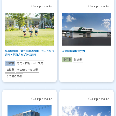
早翠幼稚園・第二早翠幼稚園・さみどり保
芝浦自販機株式会社
育園・新和さみどり保育園
小浜市
製造業
敦賀市
専門・技術サービス業
福祉業
その他サービス業
その他の業種