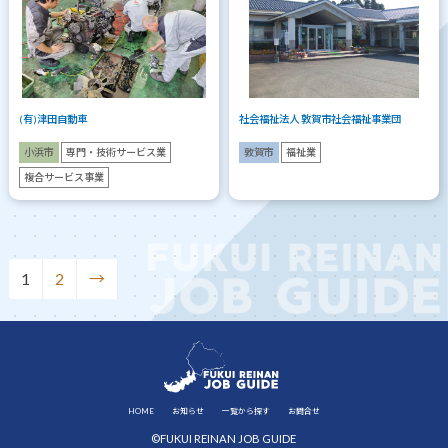
(有)津田自動車
社会福祉法人 敦賀市社会福祉事業団
小浜市
専門・技術サービス業
敦賀市
福祉業
複合サービス事業
1
2
→
HOME
お知らせ
一覧から探す
お問合せ
©FUKUI REINAN JOB GUIDE