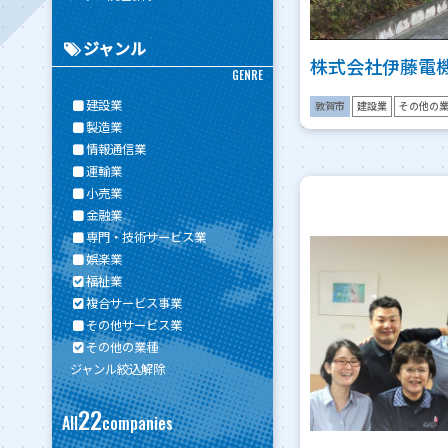
ジャンル
株式会社伊藤電
GENRE
建設業
敦賀市
建設業
その他の
製造業
情報通信業
運輸業
小売業
金融業
専門・技術サービス業
娯楽業
福祉業
複合サービス事業
その他サービス業
その他の業種
ジャンル絞込解除
22
All
companies