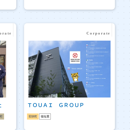
社
ＴＯＵＡＩ ＧＲＯＵＰ
町
若狭町
福祉業