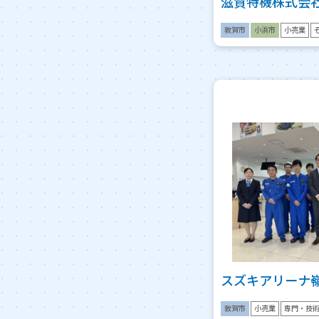
滋賀特機株式会
敦賀市
小浜市
小売業
スズキアリーナ
敦賀市
小売業
専門・技