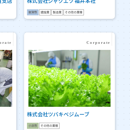
賀支店
株式会社ジャクエツ 福井本社
敦賀市
建設業
製造業
その他の業種
株式会社ツバキベジムーブ
小浜市
その他の業種