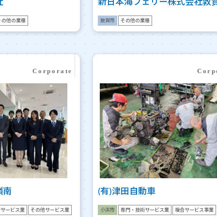
社
新日本海フェリー株式会社敦
その他の業種
敦賀市
その他の業種
嶺南
(有)津田自動車
術サービス業
その他サービス業
小浜市
専門・技術サービス業
複合サービス事業