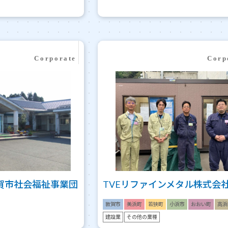
賀市社会福祉事業団
TVEリファインメタル株式会
敦賀市
美浜町
若狭町
小浜市
おおい町
高浜
建設業
その他の業種