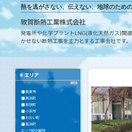
熱を逃がさない、伝えない、地球のため
敦賀断熱工業株式会社
発電所や化学プラントLNG(液化天然ガス)関
かせない断熱工事を主力とする工事会社です。
エリア
AREA
敦賀市
美浜町
若狭町
小浜市
おおい町
高浜町
エリア絞込解除