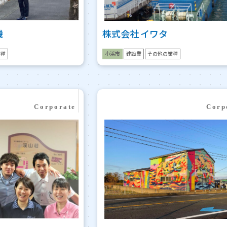
機
株式会社 イワタ
業種
小浜市
建設業
その他の業種