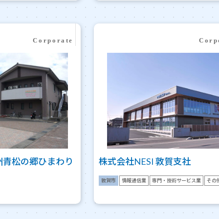
州青松の郷ひまわり
株式会社NESI 敦賀支社
敦賀市
情報通信業
専門・技術サービス業
その