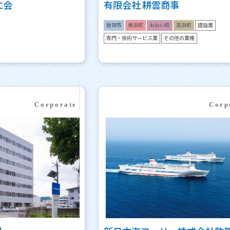
仁会
有限会社 耕雲商事
敦賀市
美浜町
おおい町
高浜町
建設業
専門・技術サービス業
その他の業種