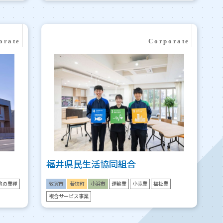
福井県民生活協同組合
他の業種
敦賀市
若狭町
小浜市
運輸業
小売業
福祉業
複合サービス事業