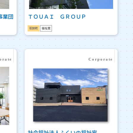
事業団
ＴＯＵＡＩ ＧＲＯＵＰ
若狭町
福祉業
社会福祉法人ふくいの福祉家