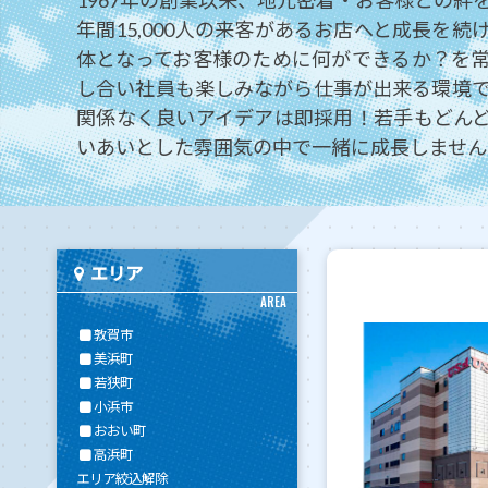
1967年の創業以来、地元密着・お客様との絆
年間15,000人の来客があるお店へと成長を
体となってお客様のために何ができるか？を
し合い社員も楽しみながら仕事が出来る環境
関係なく良いアイデアは即採用！若手もどん
いあいとした雰囲気の中で一緒に成長しません
エリア
AREA
敦賀市
美浜町
若狭町
小浜市
おおい町
高浜町
エリア絞込解除