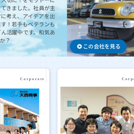
を大切に！をモットーに
続けてきました。社員が主
常に考え、アイデアを出
です！若手もベテランも
どん活躍中です。和気あ
か？
この会社を見る