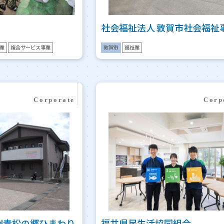
社会福祉法人 敦賀市社会福祉
業
複合サービス事業
敦賀市
福祉業
州青松の郷ひまわり
福井県民生活協同組合