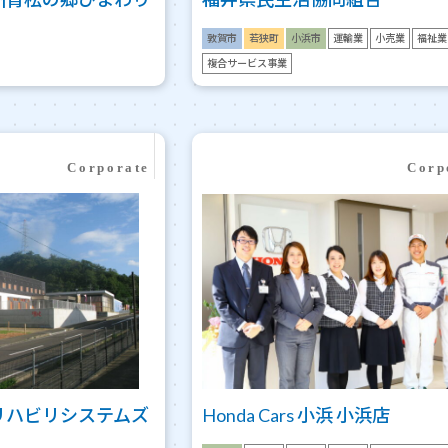
敦賀市
若狭町
小浜市
運輸業
小売業
福祉業
複合サービス事業
リハビリシステムズ
Honda Cars 小浜 小浜店