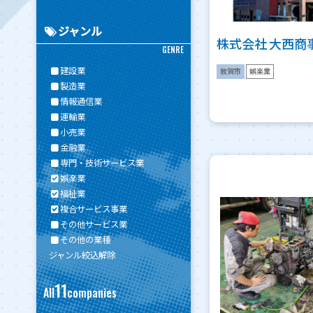
ジャンル
株式会社 大西商
GENRE
建設業
敦賀市
娯楽業
製造業
情報通信業
運輸業
小売業
金融業
専門・技術サービス業
娯楽業
福祉業
複合サービス事業
その他サービス業
その他の業種
ジャンル絞込解除
11
All
companies