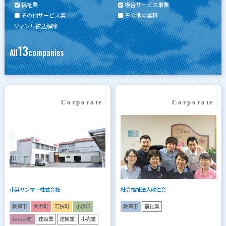
福祉業
複合サービス事業
その他サービス業
その他の業種
ジャンル絞込解除
13
All
companies
小浜ヤンマー株式会社
社会福祉法人敬仁会
敦賀市
美浜町
若狭町
小浜市
敦賀市
福祉業
おおい町
建設業
運輸業
小売業