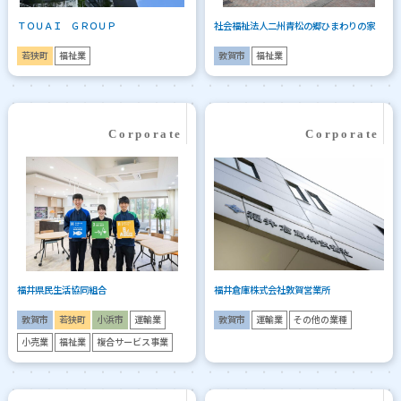
ＴＯＵＡＩ ＧＲＯＵＰ
社会福祉法人二州青松の郷ひまわりの家
若狭町
福祉業
敦賀市
福祉業
福井県民生活協同組合
福井倉庫株式会社敦賀営業所
敦賀市
若狭町
小浜市
運輸業
敦賀市
運輸業
その他の業種
小売業
福祉業
複合サービス事業