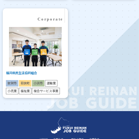
福井県民生活協同組合
敦賀市
若狭町
小浜市
運輸業
小売業
福祉業
複合サービス事業