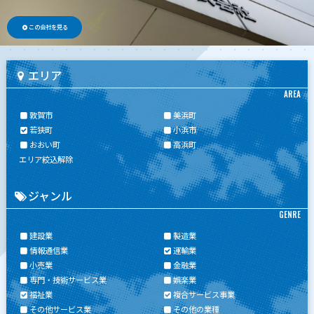
この会社を見る
エリア
AREA
敦賀市
美浜町
若狭町
小浜市
おおい町
高浜町
エリア絞込解除
ジャンル
GENRE
建設業
製造業
情報通信業
運輸業
小売業
金融業
専門・技術サービス業
娯楽業
福祉業
複合サービス事業
その他サービス業
その他の業種