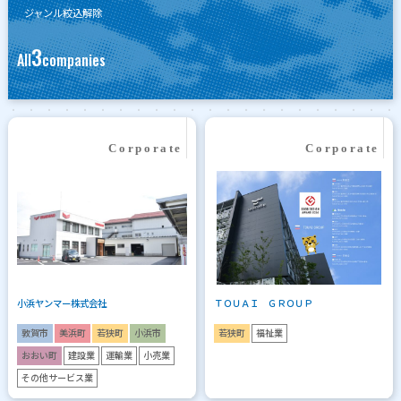
ジャンル絞込解除
3
All
companies
小浜ヤンマー株式会社
ＴＯＵＡＩ ＧＲＯＵＰ
敦賀市
美浜町
若狭町
小浜市
若狭町
福祉業
おおい町
建設業
運輸業
小売業
その他サービス業