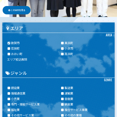
この会社を見る
エリア
AREA
敦賀市
美浜町
若狭町
小浜市
おおい町
高浜町
エリア絞込解除
ジャンル
GENRE
建設業
製造業
情報通信業
運輸業
小売業
金融業
専門・技術サービス業
娯楽業
福祉業
複合サービス事業
その他サービス業
その他の業種