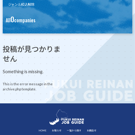
ジャンル絞込解除
0
All
companies
投稿が見つかりま
せん
Something is missing.
This is the error message in the
archive.php template.
HOME
お知らせ
一覧から探す
お問合せ