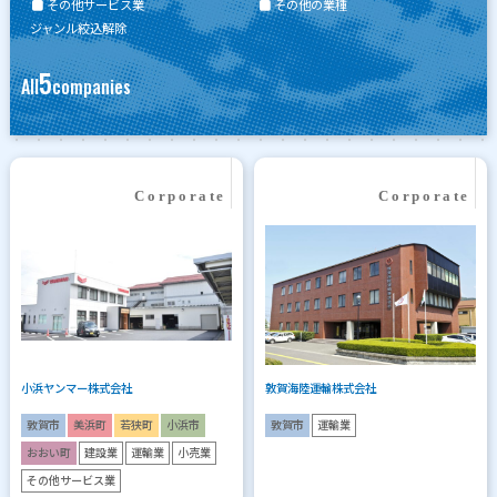
その他サービス業
その他の業種
ジャンル絞込解除
5
All
companies
小浜ヤンマー株式会社
敦賀海陸運輸株式会社
敦賀市
美浜町
若狭町
小浜市
敦賀市
運輸業
おおい町
建設業
運輸業
小売業
その他サービス業