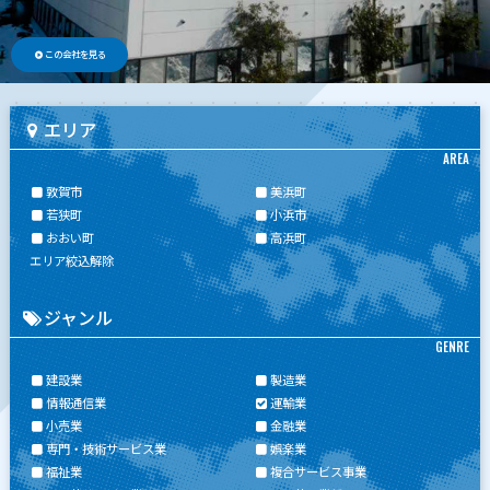
この会社を見る
エリア
AREA
敦賀市
美浜町
若狭町
小浜市
おおい町
高浜町
エリア絞込解除
ジャンル
GENRE
建設業
製造業
情報通信業
運輸業
小売業
金融業
専門・技術サービス業
娯楽業
福祉業
複合サービス事業