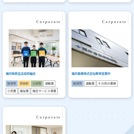
福井県民生活協同組合
福井倉庫株式会社敦賀営業所
敦賀市
若狭町
小浜市
運輸業
敦賀市
運輸業
その他の業種
小売業
福祉業
複合サービス事業