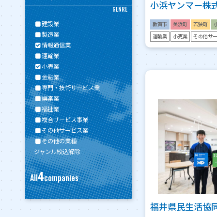
小浜ヤンマー株
GENRE
建設業
敦賀市
美浜町
若狭町
製造業
運輸業
小売業
その他サ
情報通信業
運輸業
小売業
金融業
専門・技術サービス業
娯楽業
福祉業
複合サービス事業
その他サービス業
その他の業種
ジャンル絞込解除
4
All
companies
福井県民生活協