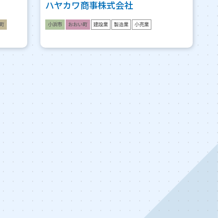
ハヤカワ商事株式会社
町
小浜市
おおい町
建設業
製造業
小売業