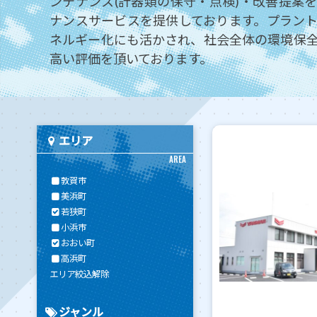
ンテナンス(計器類の保守・点検)・改善提案
ナンスサービスを提供しております。プラン
ネルギー化にも活かされ、社会全体の環境保
高い評価を頂いております。
エリア
AREA
敦賀市
美浜町
若狭町
小浜市
おおい町
高浜町
エリア絞込解除
ジャンル