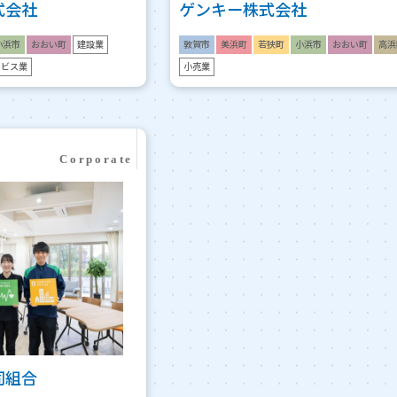
式会社
ゲンキー株式会社
小浜市
おおい町
建設業
敦賀市
美浜町
若狭町
小浜市
おおい町
高浜
ービス業
小売業
同組合