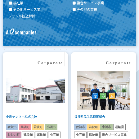
福祉業
複合サービス事業
その他サービス業
その他の業種
ジャンル絞込解除
2
All
companies
小浜ヤンマー株式会社
福井県民生活協同組合
敦賀市
美浜町
若狭町
小浜市
敦賀市
若狭町
小浜市
運輸業
おおい町
建設業
運輸業
小売業
小売業
福祉業
複合サービス事業