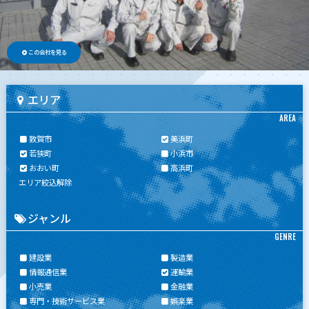
この会社を見る
エリア
AREA
敦賀市
美浜町
若狭町
小浜市
おおい町
高浜町
エリア絞込解除
ジャンル
GENRE
建設業
製造業
情報通信業
運輸業
小売業
金融業
専門・技術サービス業
娯楽業