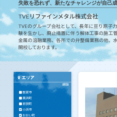
失敗を恐れず、新たなチャレンジが自己
TVEリファインメタル株式会社
TVEのグループ会社として、長年に亘り原子
験を生かし、廃止措置に伴う解体工事の施工
金属の溶融業務、各所での弁整備業務の他、
開校しております。
エリア
AREA
敦賀市
美浜町
若狭町
小浜市
おおい町