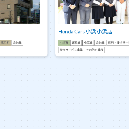
Honda Cars 小浜 小浜店
高浜町
金融業
小浜市
運輸業
小売業
金融業
専門・技術サー
複合サービス事業
その他の業種