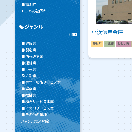
高浜町
エリア絞込解除
ジャンル
小浜信用金庫
GENRE
建設業
若狭町
小浜市
おおい町
製造業
情報通信業
運輸業
小売業
金融業
専門・技術サービス業
娯楽業
福祉業
複合サービス事業
その他サービス業
その他の業種
ジャンル絞込解除