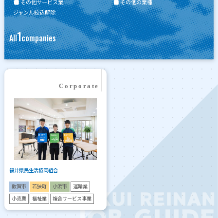
その他サービス業
その他の業種
ジャンル絞込解除
1
All
companies
福井県民生活協同組合
敦賀市
若狭町
小浜市
運輸業
小売業
福祉業
複合サービス事業