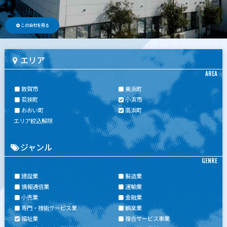
この会社を見る
エリア
AREA
敦賀市
美浜町
若狭町
小浜市
おおい町
高浜町
エリア絞込解除
ジャンル
GENRE
建設業
製造業
情報通信業
運輸業
小売業
金融業
専門・技術サービス業
娯楽業
福祉業
複合サービス事業