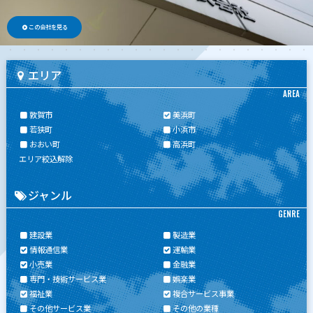
この会社を見る
エリア
AREA
敦賀市
美浜町
若狭町
小浜市
おおい町
高浜町
エリア絞込解除
ジャンル
GENRE
建設業
製造業
情報通信業
運輸業
小売業
金融業
専門・技術サービス業
娯楽業
福祉業
複合サービス事業
その他サービス業
その他の業種