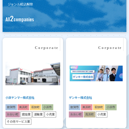
ジャンル絞込解除
2
All
companies
小浜ヤンマー株式会社
ゲンキー株式会社
敦賀市
美浜町
若狭町
小浜市
敦賀市
美浜町
若狭町
小浜市
おおい町
建設業
運輸業
小売業
おおい町
高浜町
小売業
その他サービス業