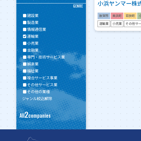
小浜ヤンマー株
GENRE
建設業
敦賀市
美浜町
若狭町
製造業
運輸業
小売業
その他サ
情報通信業
運輸業
小売業
金融業
専門・技術サービス業
娯楽業
福祉業
複合サービス事業
その他サービス業
その他の業種
ジャンル絞込解除
2
All
companies