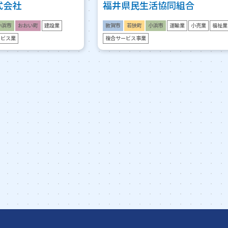
式会社
福井県民生活協同組合
小浜市
おおい町
建設業
敦賀市
若狭町
小浜市
運輸業
小売業
福祉業
ービス業
複合サービス事業