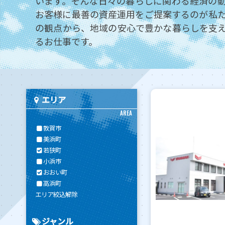
います。そんな日々の暮らしに関わる経済の
お客様に最善の資産運用をご提案するのが私
の観点から、地域の安心で豊かな暮らしを支
るお仕事です。
エリア
AREA
敦賀市
美浜町
若狭町
小浜市
おおい町
高浜町
エリア絞込解除
ジャンル