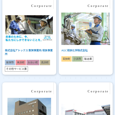
株式会社アトックス 敦賀事業所/若狭事業
AGC若狭化学株式会社
所
若狭町
小浜市
製造業
敦賀市
美浜町
おおい町
高浜町
その他サービス業