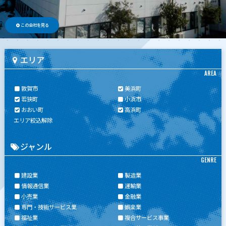
この会社を見る
エリア
AREA
敦賀市
美浜町
若狭町
小浜市
おおい町
高浜町
エリア絞込解除
ジャンル
GENRE
建設業
製造業
情報通信業
運輸業
小売業
金融業
専門・技術サービス業
娯楽業
福祉業
複合サービス事業