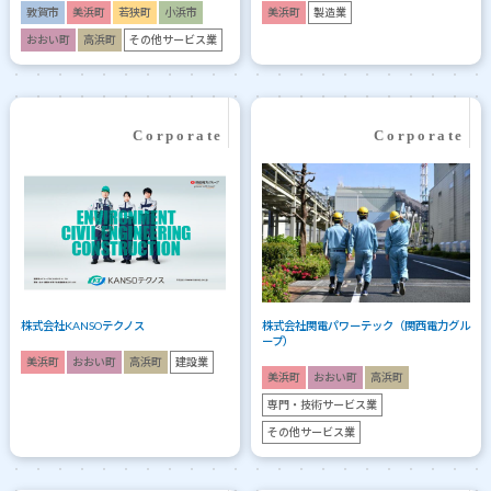
敦賀市
美浜町
若狭町
小浜市
美浜町
製造業
おおい町
高浜町
その他サービス業
株式会社KANSOテクノス
株式会社関電パワーテック（関西電力グル
ープ）
美浜町
おおい町
高浜町
建設業
美浜町
おおい町
高浜町
専門・技術サービス業
その他サービス業