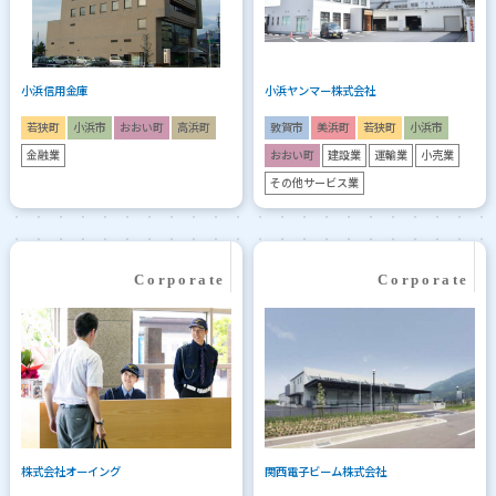
小浜信用金庫
小浜ヤンマー株式会社
若狭町
小浜市
おおい町
高浜町
敦賀市
美浜町
若狭町
小浜市
金融業
おおい町
建設業
運輸業
小売業
その他サービス業
株式会社オーイング
関西電子ビーム株式会社