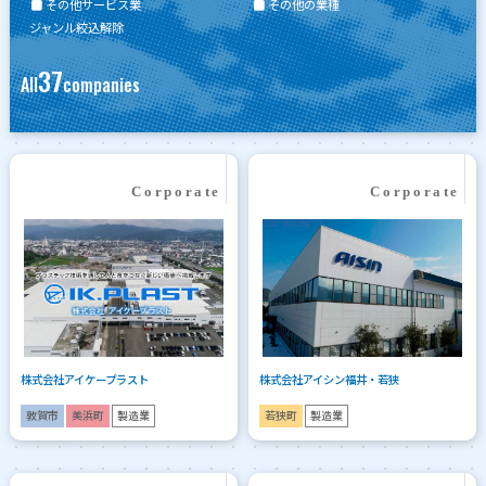
その他サービス業
その他の業種
ジャンル絞込解除
37
All
companies
株式会社アイケープラスト
株式会社アイシン福井・若狭
敦賀市
美浜町
製造業
若狭町
製造業