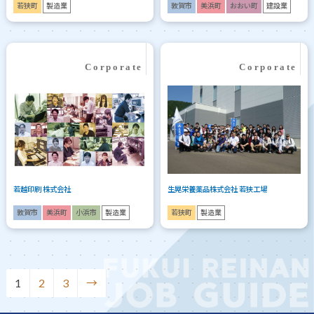
若狭町
製造業
敦賀市
美浜町
おおい町
建設業
若越印刷 株式会社
生晃栄養薬品株式会社 若狭工場
敦賀市
美浜町
小浜市
製造業
若狭町
製造業
1
2
3
→