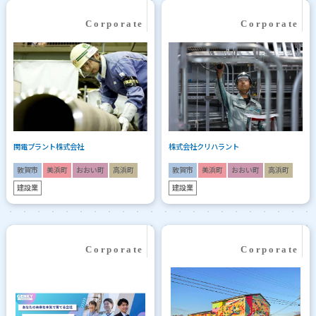
関電プラント株式会社
株式会社クリハラント
敦賀市
美浜町
おおい町
高浜町
敦賀市
美浜町
おおい町
高浜町
建設業
建設業