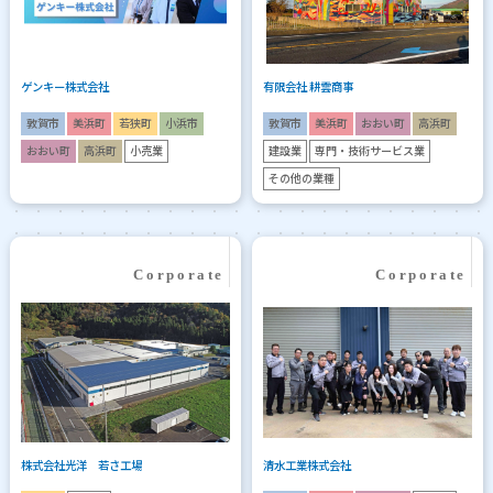
ゲンキー株式会社
有限会社 耕雲商事
敦賀市
美浜町
若狭町
小浜市
敦賀市
美浜町
おおい町
高浜町
おおい町
高浜町
小売業
建設業
専門・技術サービス業
その他の業種
株式会社光洋 若さ工場
清水工業株式会社