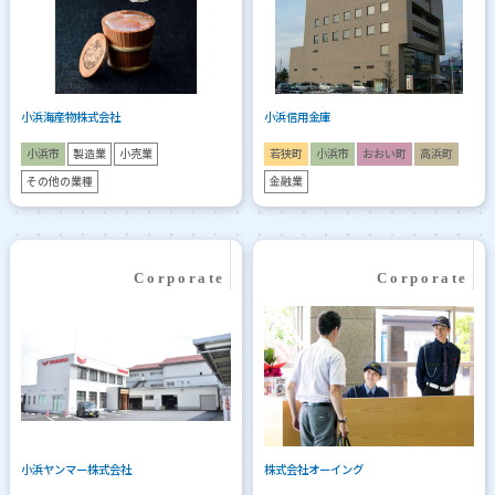
小浜海産物株式会社
小浜信用金庫
小浜市
製造業
小売業
若狭町
小浜市
おおい町
高浜町
その他の業種
金融業
小浜ヤンマー株式会社
株式会社オーイング