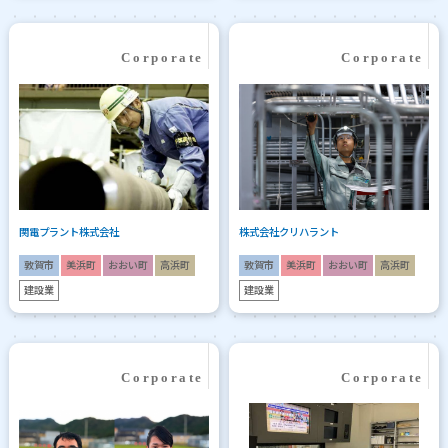
関電プラント株式会社
株式会社クリハラント
敦賀市
美浜町
おおい町
高浜町
敦賀市
美浜町
おおい町
高浜町
建設業
建設業