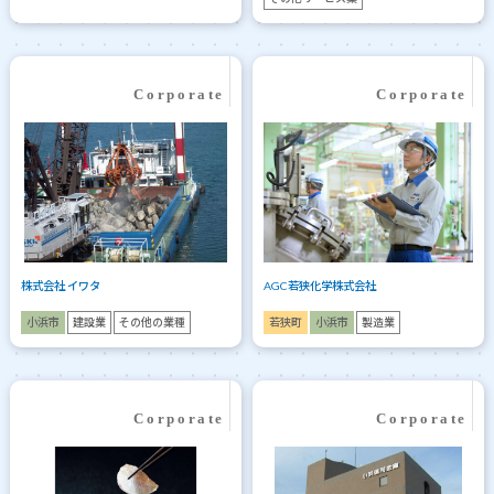
株式会社 イワタ
AGC若狭化学株式会社
小浜市
建設業
その他の業種
若狭町
小浜市
製造業