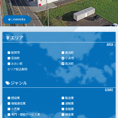
この会社を見る
エリア
AREA
敦賀市
美浜町
若狭町
小浜市
おおい町
高浜町
エリア絞込解除
ジャンル
GENRE
建設業
製造業
情報通信業
運輸業
小売業
金融業
専門・技術サービス業
娯楽業