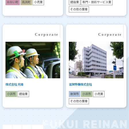
おおい町
高浜町
小売業
建設業
専門・技術サービス業
その他の業種
株式会社 光陽
滋賀特機株式会社
小浜市
建設業
敦賀市
小浜市
小売業
その他の業種