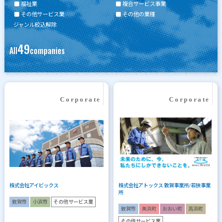
福祉業
複合サービス事業
その他サービス業
その他の業種
ジャンル絞込解除
49
All
companies
株式会社アイビックス
株式会社アトックス 敦賀事業所/若狭事業
所
敦賀市
小浜市
その他サービス業
敦賀市
美浜町
おおい町
高浜町
その他サービス業