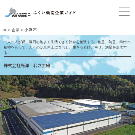
>
企業
>
小浜市
一人一人が皆、毎日心地よく生活できる社会を創造する。創意、熱意、奉仕の
精神をもって、人々のQOL向上に寄与し、生きる喜び、幸せ、満足を追求す
る。
株式会社光洋 若さ工場