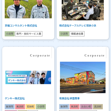
京福コンサルタント株式会社
株式会社ケーブルテレビ若狭小浜
小浜市
専門・技術サービス業
小浜市
情報通信業
ゲンキー株式会社
有限会社 耕雲商事
敦賀市
美浜町
若狭町
小浜市
敦賀市
美浜町
おおい町
高浜町