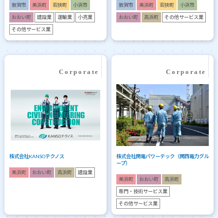
敦賀市
美浜町
若狭町
小浜市
敦賀市
美浜町
若狭町
小浜市
おおい町
建設業
運輸業
小売業
おおい町
高浜町
その他サービス業
その他サービス業
株式会社KANSOテクノス
株式会社関電パワーテック（関西電力グル
ープ）
美浜町
おおい町
高浜町
建設業
美浜町
おおい町
高浜町
専門・技術サービス業
その他サービス業