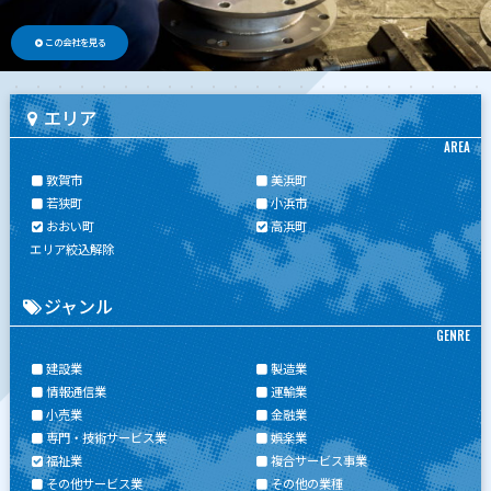
この会社を見る
エリア
AREA
敦賀市
美浜町
若狭町
小浜市
おおい町
高浜町
エリア絞込解除
ジャンル
GENRE
建設業
製造業
情報通信業
運輸業
小売業
金融業
専門・技術サービス業
娯楽業
福祉業
複合サービス事業
その他サービス業
その他の業種