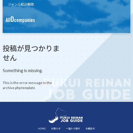
ジャンル絞込解除
0
All
companies
投稿が見つかりま
せん
Something is missing.
This is the error message in the
archive.php template.
HOME
お知らせ
一覧から探す
お問合せ